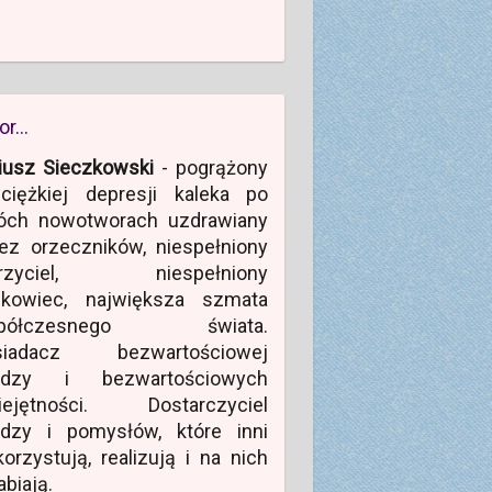
or…
iusz Sieczkowski
- pogrążony
ciężkiej depresji kaleka po
óch nowotworach uzdrawiany
ez orzeczników, niespełniony
rzyciel, niespełniony
ukowiec, największa szmata
półczesnego świata.
siadacz bezwartościowej
edzy i bezwartościowych
iejętności. Dostarczyciel
edzy i pomysłów, które inni
orzystują, realizują i na nich
abiają.