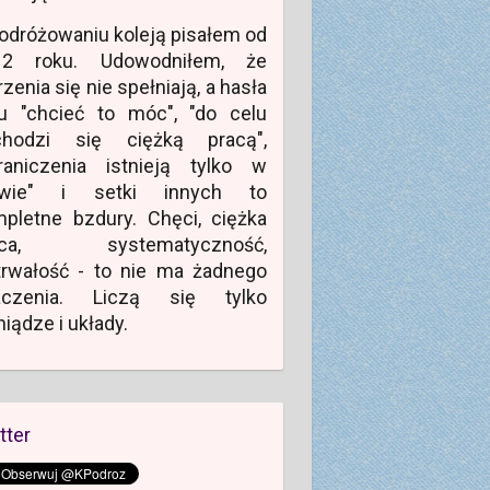
odróżowaniu koleją pisałem od
12 roku. Udowodniłem, że
zenia się nie spełniają, a hasła
u "chcieć to móc", "do celu
chodzi się ciężką pracą",
raniczenia istnieją tylko w
owie" i setki innych to
pletne bzdury. Chęci, ciężka
aca, systematyczność,
rwałość - to nie ma żadnego
aczenia. Liczą się tylko
niądze i układy.
tter