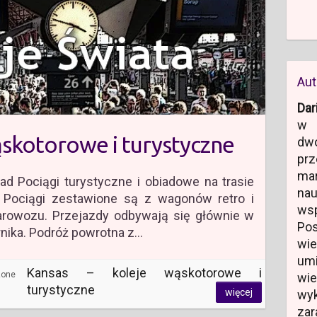
Aut
Dar
w 
ąskotorowe i turystyczne
dw
prz
ma
ad Pociągi turystyczne i obiadowe na trasie
na
. Pociągi zestawione są z wagonów retro i
ws
arowozu. Przejazdy odbywają się głównie w
Po
nika. Podróż powrotna z…
wi
um
Kansas – koleje wąskotorowe i
zone
wi
turystyczne
więcej
wyk
zar