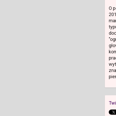
O p
20
mar
typ
do
"og
gł
kom
pr
wyt
zn
pie
Twi