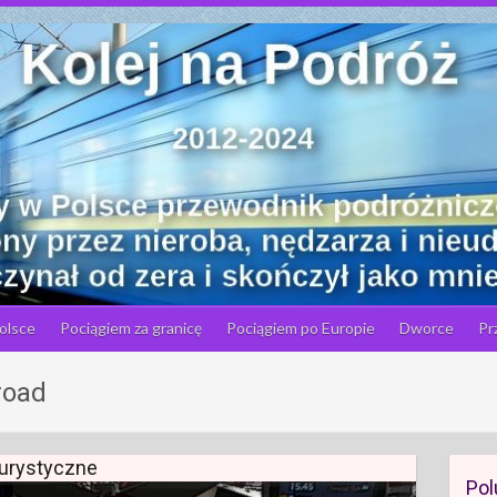
olsce
Pociągiem za granicę
Pociągiem po Europie
Dworce
Pr
road
turystyczne
Pol