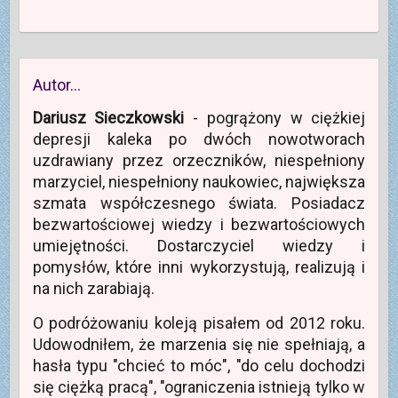
a
i
F
G
t
O
j
e
a
o
w
t
o
r
c
o
i
w
m
a
e
g
e
i
e
s
b
l
r
e
g
i
o
e
a
r
o
ę
o
+
s
a
p
w
k
(
i
s
Autor…
r
n
u
O
ę
i
z
o
(
t
w
ę
e
w
O
w
n
w
Dariusz Sieczkowski
- pogrążony w ciężkiej
z
y
t
i
o
n
e
m
w
e
w
o
depresji kaleka po dwóch nowotworach
-
o
i
r
y
w
m
k
e
a
m
y
uzdrawiany przez orzeczników, niespełniony
a
n
r
s
o
m
i
i
a
i
k
o
marzyciel, niespełniony naukowiec, największa
l
e
s
ę
n
k
(
)
i
w
i
n
szmata współczesnego świata. Posiadacz
O
ę
n
e
i
t
w
o
)
e
bezwartościowej wiedzy i bezwartościowych
w
n
w
)
i
o
y
umiejętności. Dostarczyciel wiedzy i
e
w
m
r
y
o
pomysłów, które inni wykorzystują, realizują i
a
m
k
s
o
n
na nich zarabiają.
i
k
i
ę
n
e
w
i
)
O podróżowaniu koleją pisałem od 2012 roku.
n
e
o
)
Udowodniłem, że marzenia się nie spełniają, a
w
y
hasła typu "chcieć to móc", "do celu dochodzi
m
o
się ciężką pracą", "ograniczenia istnieją tylko w
k
n