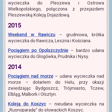
wycieczka do Pleszewa i Ostrowa
Wielkopolskiego, połączona z przejazdem
Pleszewską Koleją Dojazdową.
2015
Weekend w Rawiczu
– grudniowa, krótka
wycieczka do Rawicza, Leszna i Kościana.
Pociągiem po Opolszczyźnie
– bardzo udana
wycieczka do Głogówka, Prudnika i Nysy.
2014
Pociągiem nad morze
– udana wycieczka nad
morze – dotarłem do Helu, przy okazji
zwiedzając Bydgoszcz, Trójmiasto, Tczew,
Elbląg, Malbork i Olsztyn.
Koleją do Koszyc
– nieudana wycieczka na
„Rusnoparadę” do słowackich Koszyc.