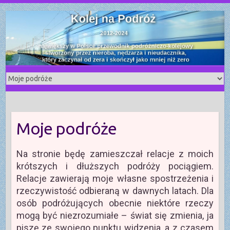
S
k
i
p
t
o
c
o
n
t
Moje podróże
e
n
Na stronie będę zamieszczał relacje z moich
t
krótszych i dłuższych podróży pociągiem.
Relacje zawierają moje własne spostrzeżenia i
rzeczywistość odbieraną w dawnych latach. Dla
osób podróżujących obecnie niektóre rzeczy
mogą być niezrozumiałe – świat się zmienia, ja
piszę ze swojego punktu widzenia, a z czasem