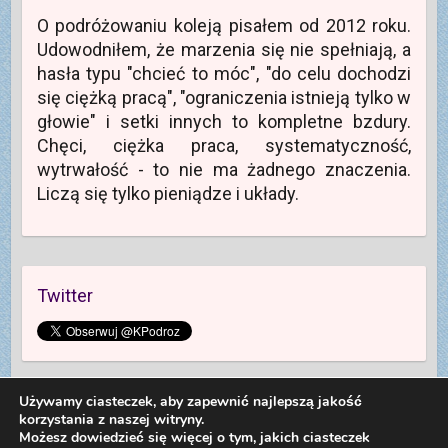
w
i
)
O podróżowaniu koleją pisałem od 2012 roku.
n
e
o
)
Udowodniłem, że marzenia się nie spełniają, a
w
y
hasła typu "chcieć to móc", "do celu dochodzi
m
o
się ciężką pracą", "ograniczenia istnieją tylko w
k
n
głowie" i setki innych to kompletne bzdury.
i
e
Chęci, ciężka praca, systematyczność,
)
wytrwałość - to nie ma żadnego znaczenia.
Liczą się tylko pieniądze i układy.
Twitter
Używamy ciasteczek, aby zapewnić najlepszą jakość
korzystania z naszej witryny.
Możesz dowiedzieć się więcej o tym, jakich ciasteczek