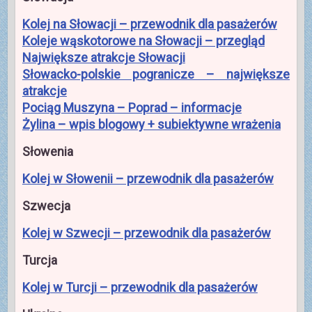
Kolej na Słowacji – przewodnik dla pasażerów
Koleje wąskotorowe na Słowacji – przegląd
Największe atrakcje Słowacji
Słowacko-polskie pogranicze – największe
atrakcje
Pociąg Muszyna – Poprad – informacje
Żylina – wpis blogowy + subiektywne wrażenia
Słowenia
Kolej w Słowenii – przewodnik dla pasażerów
Szwecja
Kolej w Szwecji – przewodnik dla pasażerów
Turcja
Kolej w Turcji – przewodnik dla pasażerów