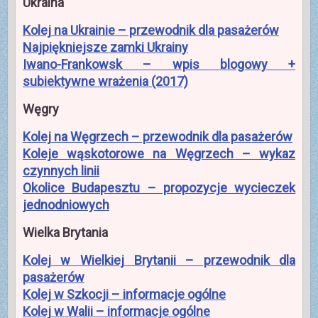
Ukraina
Kolej na Ukrainie – przewodnik dla pasażerów
Najpiękniejsze zamki Ukrainy
Iwano-Frankowsk – wpis blogowy +
subiektywne wrażenia (2017)
Węgry
Kolej na Węgrzech – przewodnik dla pasażerów
Koleje wąskotorowe na Węgrzech – wykaz
czynnych linii
Okolice Budapesztu – propozycje wycieczek
jednodniowych
Wielka Brytania
Kolej w Wielkiej Brytanii – przewodnik dla
pasażerów
Kolej w Szkocji – informacje ogólne
Kolej w Walii – informacje ogólne