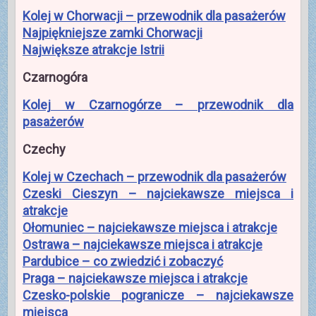
Kolej w Chorwacji – przewodnik dla pasażerów
Najpiękniejsze zamki Chorwacji
Największe atrakcje Istrii
Czarnogóra
Kolej w Czarnogórze – przewodnik dla
pasażerów
Czechy
Kolej w Czechach – przewodnik dla pasażerów
Czeski Cieszyn – najciekawsze miejsca i
atrakcje
Ołomuniec – najciekawsze miejsca i atrakcje
Ostrawa – najciekawsze miejsca i atrakcje
Pardubice – co zwiedzić i zobaczyć
Praga – najciekawsze miejsca i atrakcje
Czesko-polskie pogranicze – najciekawsze
miejsca