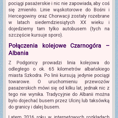
pociągi pasażerskie i nic nie zapowiada, aby coś
się zmieniło. Linie wąskotorowe do Bośni i
Hercegowiny oraz Chorwacji zostały rozebrane
w latach siedemdziesiątych XX wieku i
dojedziemy tam tylko autobusem (tych na
szczęście kursuje sporo).
Połączenia kolejowe Czarnogóra –
Albania
Z Podgoricy prowadzi linia kolejowa do
odległego o ok. 65 kilometrów albańskiego
miasta Szkodra. Po linii kursują jedynie pociągi
towarowe. O uruchomieniu przewozów
pasażerskich mówi się od kilku lat, jednak nic z
tego nie wynika. Tradycyjnie do Albanii można
było dojechać busem przez Ulcinj lub taksówką
do granicy i dalej busem.
Latem 2016 roku w internetowych rozkładach