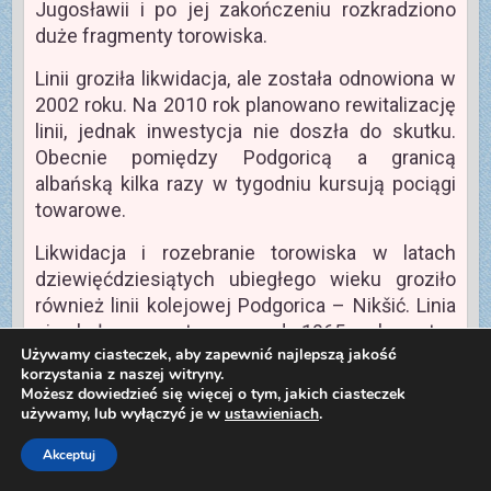
Jugosławii i po jej zakończeniu rozkradziono
duże fragmenty torowiska.
Linii groziła likwidacja, ale została odnowiona w
2002 roku. Na 2010 rok planowano rewitalizację
linii, jednak inwestycja nie doszła do skutku.
Obecnie pomiędzy Podgoricą a granicą
albańską kilka razy w tygodniu kursują pociągi
towarowe.
Likwidacja i rozebranie torowiska w latach
dziewięćdziesiątych ubiegłego wieku groziło
również linii kolejowej Podgorica – Nikšić. Linia
nie była remontowana od 1965 roku, stan
Używamy ciasteczek, aby zapewnić najlepszą jakość
torowiska był fatalny, z roku na rok przewóz
korzystania z naszej witryny.
pasażerów i towarów spadał. Po zakończeniu
Możesz dowiedzieć się więcej o tym, jakich ciasteczek
wojny domowej kwestia przyszłości tej linii
używamy, lub wyłączyć je w
ustawieniach
.
podzieliła władze; dopiero po kilku latach
Akceptuj
zdecydowano się na remont.