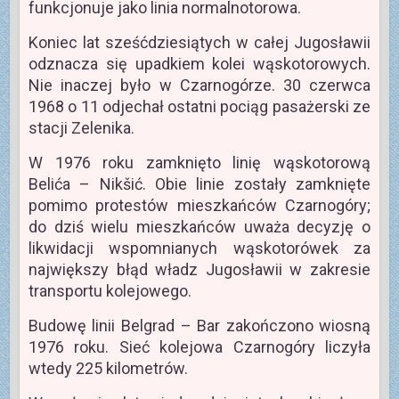
funkcjonuje jako linia normalnotorowa.
Koniec lat sześćdziesiątych w całej Jugosławii
odznacza się upadkiem kolei wąskotorowych.
Nie inaczej było w Czarnogórze. 30 czerwca
1968 o 11 odjechał ostatni pociąg pasażerski ze
stacji Zelenika.
W 1976 roku zamknięto linię wąskotorową
Belića – Nikšić. Obie linie zostały zamknięte
pomimo protestów mieszkańców Czarnogóry;
do dziś wielu mieszkańców uważa decyzję o
likwidacji wspomnianych wąskotorówek za
największy błąd władz Jugosławii w zakresie
transportu kolejowego.
Budowę linii Belgrad – Bar zakończono wiosną
1976 roku. Sieć kolejowa Czarnogóry liczyła
wtedy 225 kilometrów.