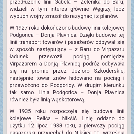
przedłużenie linii Gabela – Zelenika do Baru;
widzieli w tym interes głównie Węgrzy, lecz
wybuch wojny zmusił do rezygnacji z planów.
W 1927 roku dokończono budowę linii kolejowej
Podgorica – Donja Plavnica. Dzięki budowie tej
linii transport towarów i pasażerów odbywał się
w sposób następujący – z Baru do Virpazaru
ładunek przewoził pociąg, pomiędzy
Virpazarem a Donją Plavnicą podróż odbywała
się na promie przez Jezioro Szkoderskie,
następnie towar znów ładowano na pociąg i
przewożono do Podgoricy. W drugim kierunku
tak samo. Linia Podgorica – Donja Plavnica
również była linią wąskotorową.
W 1935 roku rozpoczęła się budowa linii
kolejowej Belića – Nikšić. Linię oddano do
użytku 12 lipca 1938 roku, a pierwszy pociąg
pasażerski przyjechał do Nikšića 11 września