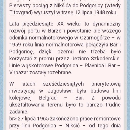
Pierwszy pociąg z Nikšića do Podgoricy (wtedy
Titovgrad) wyruszył w trasę 12 lipca 1948 roku.
Lata pięćdziesiąte XX wieku to dynamiczny
rozwój portu w Barze i powstanie pierwszego
odcinka normalnotorowego w Czarnogórze – w
1959 roku linia normalnotorowa połączyła Bar i
Podgoricę, dzięki czemu nie trzeba było
korzystać z promu przez Jezioro Szkoderskie.
Linie wąskotorowe Podgorica – Plavnica i Bar –
Virpazar zostały rozebrane.
W latach sześćdziesiątych priorytetową
inwestycją w Jugosławii była budowa linii
kolejowej Belgrad – Bar. Z powodu
ukształtowania terenu było to bardzo trudne
zadanie.
br> 27 lipca 1965 zakończono prace remontowe
przy linii Podgorica – Nikšić – od tego dnia