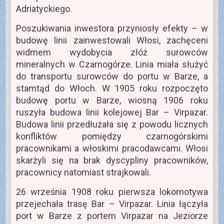
Adriatyckiego.
Poszukiwania inwestora przyniosły efekty – w
budowę linii zainwestowali Włosi, zachęceni
widmem wydobycia złóż surowców
mineralnych w Czarnogórze. Linia miała służyć
do transportu surowców do portu w Barze, a
stamtąd do Włoch. W 1905 roku rozpoczęto
budowę portu w Barze, wiosną 1906 roku
ruszyła budowa linii kolejowej Bar – Virpazar.
Budowa linii przedłużała się z powodu licznych
konfliktów pomiędzy czarnogórskimi
pracownikami a włoskimi pracodawcami. Włosi
skarżyli się na brak dyscypliny pracowników,
pracownicy natomiast strajkowali.
26 września 1908 roku pierwsza lokomotywa
przejechała trasę Bar – Virpazar. Linia łączyła
port w Barze z portem Virpazar na Jeziorze