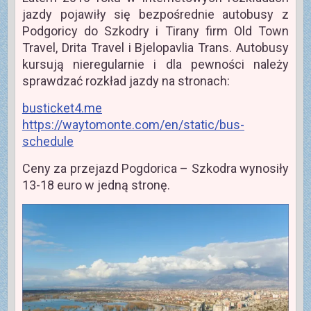
jazdy pojawiły się bezpośrednie autobusy z
Podgoricy do Szkodry i Tirany firm Old Town
Travel, Drita Travel i Bjelopavlia Trans. Autobusy
kursują nieregularnie i dla pewności należy
sprawdzać rozkład jazdy na stronach:
busticket4.me
https://waytomonte.com/en/static/bus-
schedule
Ceny za przejazd Pogdorica – Szkodra wynosiły
13-18 euro w jedną stronę.