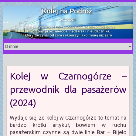
S
k
i
p
t
o
c
o
n
t
Kolej w Czarnogórze –
e
n
przewodnik dla pasażerów
t
(2024)
Wydaje się, że kolej w Czarnogórze to temat na
bardzo krótki artykuł, bowiem w ruchu
pasażerskim czynne są dwie linie Bar – Bijelo