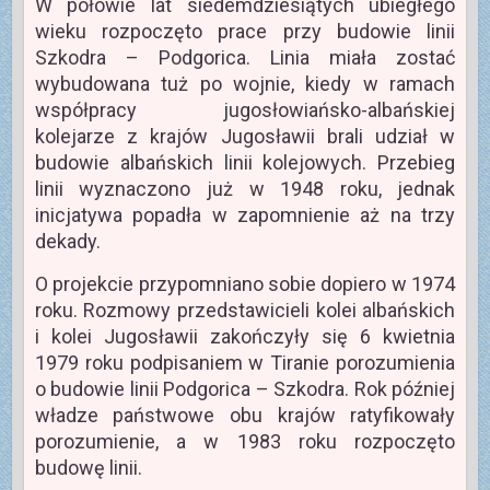
W połowie lat siedemdziesiątych ubiegłego
wieku rozpoczęto prace przy budowie linii
Szkodra – Podgorica. Linia miała zostać
wybudowana tuż po wojnie, kiedy w ramach
współpracy jugosłowiańsko-albańskiej
kolejarze z krajów Jugosławii brali udział w
budowie albańskich linii kolejowych. Przebieg
linii wyznaczono już w 1948 roku, jednak
inicjatywa popadła w zapomnienie aż na trzy
dekady.
O projekcie przypomniano sobie dopiero w 1974
roku. Rozmowy przedstawicieli kolei albańskich
i kolei Jugosławii zakończyły się 6 kwietnia
1979 roku podpisaniem w Tiranie porozumienia
o budowie linii Podgorica – Szkodra. Rok później
władze państwowe obu krajów ratyfikowały
porozumienie, a w 1983 roku rozpoczęto
budowę linii.