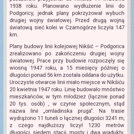
1938 roku. Planowano wydłużenie linii do
Podgoricy, jednak plany pokrzyżował wybuch
drugiej wojny światowej. Przed drugą wojną
światową sieć kolei w Czarnogórze liczyła 147
km.
Plany budowy linii kolejowej Nikšić – Podgorica
zrealizowano po zakończeniu drugiej wojny
światowej. Prace przy budowie rozpoczęły się
wiosną 1947 roku, a 15 miesięcy później o
długości ponad 56 km została oddana do użytku.
Uroczyste otwarcie linii miało miejsce w Nikšiću
20 kwietnia 1947 roku. Linię budowało mnóstwo
mieszkańców, w tym młodzież (łącznie ponad
20 tys. osób) , w czynie społecznym, stąd
nazwa linii „omladinska pruga”. Na trasie
wydrążono 11 tuneli o łącznej długości 3241 m,
z czego najdłuższy liczył 1230 metrów
długości, siedem stacji, mosty i dwa wiadukty.