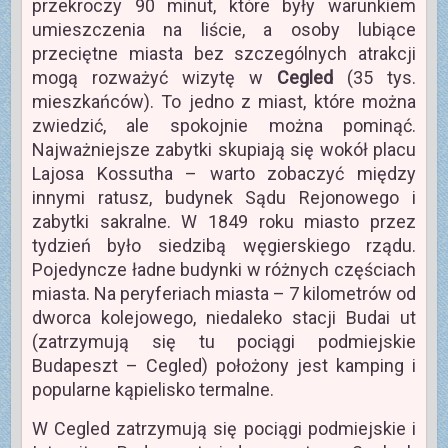
przekroczy 90 minut, które były warunkiem
umieszczenia na liście, a osoby lubiące
przeciętne miasta bez szczególnych atrakcji
mogą rozważyć wizytę w
Cegled
(35 tys.
mieszkańców). To jedno z miast, które można
zwiedzić, ale spokojnie można pominąć.
Najważniejsze zabytki skupiają się wokół placu
Lajosa Kossutha – warto zobaczyć między
innymi ratusz, budynek Sądu Rejonowego i
zabytki sakralne. W 1849 roku miasto przez
tydzień było siedzibą węgierskiego rządu.
Pojedyncze ładne budynki w różnych częściach
miasta. Na peryferiach miasta – 7 kilometrów od
dworca kolejowego, niedaleko stacji Budai ut
(zatrzymują się tu pociągi podmiejskie
Budapeszt – Cegled) położony jest kamping i
popularne kąpielisko termalne.
W Cegled zatrzymują się pociągi podmiejskie i