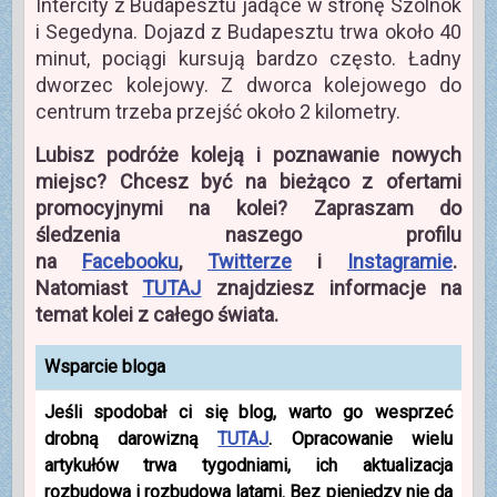
Intercity z Budapesztu jadące w stronę Szolnok
i Segedyna. Dojazd z Budapesztu trwa około 40
minut, pociągi kursują bardzo często. Ładny
dworzec kolejowy. Z dworca kolejowego do
centrum trzeba przejść około 2 kilometry.
Lubisz podróże koleją i poznawanie nowych
miejsc? Chcesz być na bieżąco z ofertami
promocyjnymi na kolei? Zapraszam do
śledzenia naszego profilu
na
Facebooku
,
Twitterze
i
Instagramie
.
Natomiast
TUTAJ
znajdziesz informacje na
temat kolei z całego świata.
Wsparcie bloga
Jeśli spodobał ci się blog, warto go wesprzeć
drobną darowizną
TUTAJ
. Opracowanie wielu
artykułów trwa tygodniami, ich aktualizacja
rozbudowa i rozbudowa latami. Bez pieniędzy nie da