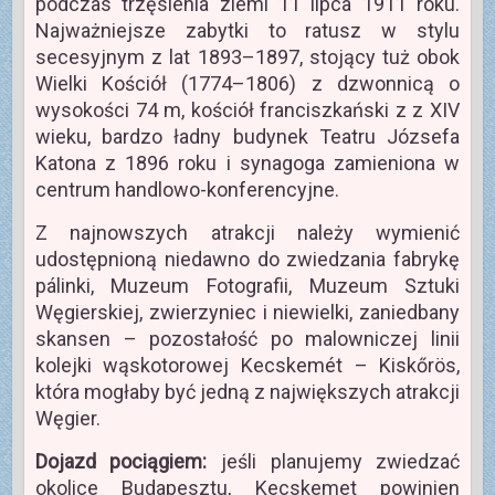
podczas trzęsienia ziemi 11 lipca 1911 roku.
Najważniejsze zabytki to ratusz w stylu
secesyjnym z lat 1893–1897, stojący tuż obok
Wielki Kościół (1774–1806) z dzwonnicą o
wysokości 74 m, kościół franciszkański z z XIV
wieku, bardzo ładny budynek Teatru Józsefa
Katona z 1896 roku i synagoga zamieniona w
centrum handlowo-konferencyjne.
Z najnowszych atrakcji należy wymienić
udostępnioną niedawno do zwiedzania fabrykę
pálinki, Muzeum Fotografii, Muzeum Sztuki
Węgierskiej, zwierzyniec i niewielki, zaniedbany
skansen – pozostałość po malowniczej linii
kolejki wąskotorowej Kecskemét – Kiskőrös,
która mogłaby być jedną z największych atrakcji
Węgier.
Dojazd pociągiem:
jeśli planujemy zwiedzać
okolice Budapesztu, Kecskemet powinien