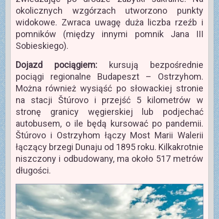
okolicznych wzgórzach utworzono punkty
widokowe. Zwraca uwagę duża liczba rzeźb i
pomników (między innymi pomnik Jana III
Sobieskiego).
Dojazd pociągiem:
kursują bezpośrednie
pociągi regionalne Budapeszt – Ostrzyhom.
Można również wysiąść po słowackiej stronie
na stacji Štúrovo i przejść 5 kilometrów w
stronę granicy węgierskiej lub podjechać
autobusem, o ile będą kursować po pandemii.
Štúrovo i Ostrzyhom łączy Most Marii Walerii
łączący brzegi Dunaju od 1895 roku. Kilkakrotnie
niszczony i odbudowany, ma około 517 metrów
długości.