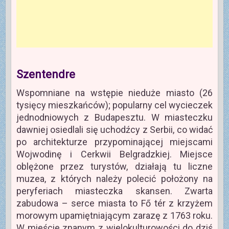
Szentendre
Wspomniane na wstępie nieduże miasto (26
tysięcy mieszkańców); popularny cel wycieczek
jednodniowych z Budapesztu. W miasteczku
dawniej osiedlali się uchodźcy z Serbii, co widać
po architekturze przypominającej miejscami
Wojwodinę i Cerkwii Belgradzkiej. Miejsce
oblężone przez turystów, działają tu liczne
muzea, z których należy polecić położony na
peryferiach miasteczka skansen. Zwarta
zabudowa – serce miasta to Fő tér z krzyżem
morowym upamiętniającym zarazę z 1763 roku.
W mieście znanym z wielokulturowości do dziś