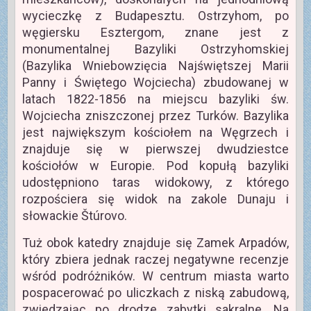
wycieczkę z Budapesztu. Ostrzyhom, po
węgiersku Esztergom, znane jest z
monumentalnej Bazyliki Ostrzyhomskiej
(Bazylika Wniebowzięcia Najświętszej Marii
Panny i Świętego Wojciecha) zbudowanej w
latach 1822-1856 na miejscu bazyliki św.
Wojciecha zniszczonej przez Turków. Bazylika
jest największym kościołem na Węgrzech i
znajduje się w pierwszej dwudziestce
kościołów w Europie. Pod kopułą bazyliki
udostępniono taras widokowy, z którego
rozpościera się widok na zakole Dunaju i
słowackie Štúrovo.
Tuż obok katedry znajduje się Zamek Arpadów,
który zbiera jednak raczej negatywne recenzje
wśród podróżników. W centrum miasta warto
pospacerować po uliczkach z niską zabudową,
zwiedzając po drodze zabytki sakralne. Na