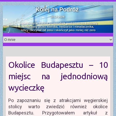
S
k
i
p
t
o
c
o
n
t
Okolice Budapesztu – 10
e
n
miejsc na jednodniową
t
wycieczkę
Po zapoznaniu się z atrakcjami węgierskiej
stolicy warto zwiedzić również okolice
Budapesztu. Przygotowałem artykuł z