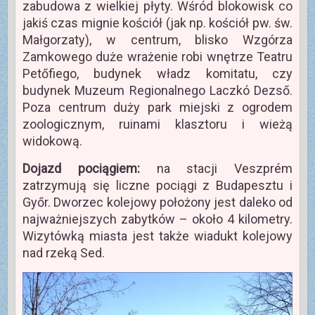
zabudowa z wielkiej płyty. Wśród blokowisk co
jakiś czas mignie kościół (jak np. kościół pw. św.
Małgorzaty), w centrum, blisko Wzgórza
Zamkowego duże wrażenie robi wnętrze Teatru
Petőfiego, budynek władz komitatu, czy
budynek Muzeum Regionalnego Laczkó Dezső.
Poza centrum duży park miejski z ogrodem
zoologicznym, ruinami klasztoru i wieżą
widokową.
Dojazd pociągiem:
na stacji Veszprém
zatrzymują się liczne pociągi z Budapesztu i
Győr. Dworzec kolejowy położony jest daleko od
najważniejszych zabytków – około 4 kilometry.
Wizytówką miasta jest także wiadukt kolejowy
nad rzeką Sed.