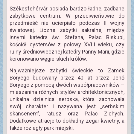
Székesfehérvár posiada bardzo ładne, zadbane
zabytkowe centrum. W przeciwieństwie do
przedmieść nie ucierpiało podczas II wojny
światowej. Liczne zabytki sakralne, między
innymi katedra św. Stefana, Pałac Biskupi,
kościół cystersów z połowy XVIII wieku, czy
ruiny średniowiecznej katedry Panny Marii, gdzie
koronowano węgierskich królów.
Najważniejsze zabytki świeckie to Zamek
Boryego budowany przez 40 lat przez Jenő
Boryego z pomocą dwóch współpracowników –
mieszanina różnych stylów architektonicznych,
unikalna dzielnica serbska, która zachowała
swój charakter i nazywana jest „serbskim
skansenem”, ratusz oraz Pałac Zichych.
Dodatkowe atracje to dokładny zegar kwietny, a
także rozległy park miejski.