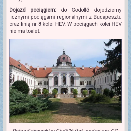
Dojazd pociągiem:
do Gödöllő dojedziemy
licznymi pociągami regionalnymi z Budapesztu
oraz linią nr 8 kolei HEV. W pociągach kolei HEV
nie ma toalet.
Pałac Królewski w Gödöllő (fot. andrei rus, CC-