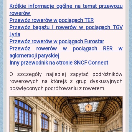
Krótkie informacje ogólne na temat przewozu
rowerów
Przewóz rowerów w pociągach TER
Przewóz bagażu i rowerów w pociągach TGV
Lyria
Przewóz rowerów w pociągach Eurostar
Przewóz rowerów w pociągach RER w
aglomeracji paryskiej
Inny przewodnik na stronie SNCF Connect
O szczegóły najlepiej zapytać podróżników
rowerowych na którejś z grup dyskusyjnych
poświęconych podróżowaniu z rowerem.