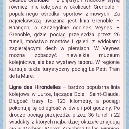
również linie kolejowe w okolicach Grenoble –
popularnego ośrodka sportów zimowych. Za
najciekawszą uważana jest linia Grenoble –
Briançon, a szczególnie odcinek Veynes –
Grenoble, gdzie pociąg przejeżdża przez 26
tuneli, mnóstwo mostów i galerii z widokami
zapierającymi dech w piersiach. W Veynes
można zobaczyć niewielkie muzeum
kolejnictwa, ale bez wystawy taboru. W regionie
kursuje także turystyczny pociąg Le Petit Train
de la Mure.
Ligne des Hirondelles
– bardzo popularna linia
kolejowa w Jurze, łącząca Dole i Saint-Claude.
Długość trasy to 123 kilometry, a pociągi
pokonują tę odległość w dwie i pół godziny. Po
drodze pociąg przejeżdża przez 36 tuneli i 22
wiadukty, z których najbardziej okazałe znajdują
się w Morbier i Morez. Krajobraz to las, winnice,