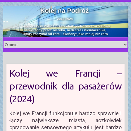
S
k
i
p
t
o
c
o
n
t
Kolej we Francji –
e
n
przewodnik dla pasażerów
t
(2024)
Kolej we Francji funkcjonuje bardzo sprawnie i
łączy największe miasta, aczkolwiek
opracowanie sensownego artykułu jest bardzo