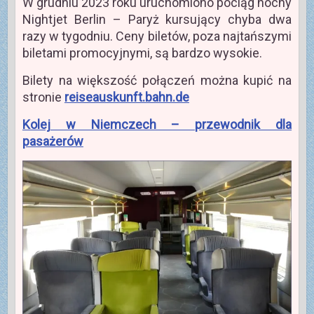
W grudniu 2023 roku uruchomiono pociąg nocny
Nightjet Berlin – Paryż kursujący chyba dwa
razy w tygodniu. Ceny biletów, poza najtańszymi
biletami promocyjnymi, są bardzo wysokie.
Bilety na większość połączeń można kupić na
stronie
reiseauskunft.bahn.de
Kolej w Niemczech – przewodnik dla
pasażerów