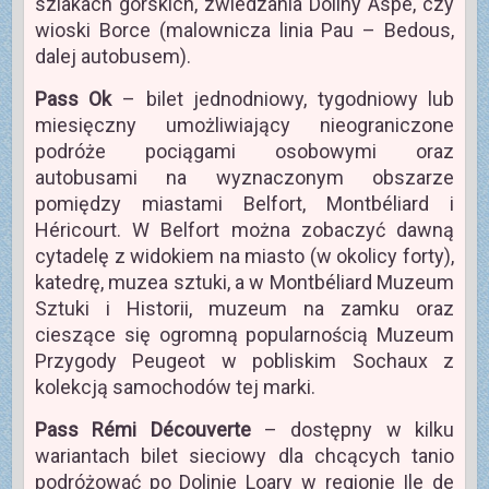
szlakach górskich, zwiedzania Doliny Aspe, czy
wioski Borce (malownicza linia Pau – Bedous,
dalej autobusem).
Pass Ok
– bilet jednodniowy, tygodniowy lub
miesięczny umożliwiający nieograniczone
podróże pociągami osobowymi oraz
autobusami na wyznaczonym obszarze
pomiędzy miastami Belfort, Montbéliard i
Héricourt. W Belfort można zobaczyć dawną
cytadelę z widokiem na miasto (w okolicy forty),
katedrę, muzea sztuki, a w Montbéliard Muzeum
Sztuki i Historii, muzeum na zamku oraz
cieszące się ogromną popularnością Muzeum
Przygody Peugeot w pobliskim Sochaux z
kolekcją samochodów tej marki.
Pass Rémi Découverte
– dostępny w kilku
wariantach bilet sieciowy dla chcących tanio
podróżować po Dolinie Loary w regionie Ile de