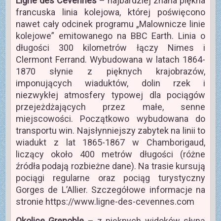
Ligne des Cévennes
– najbardziej znana piękna
francuska linia kolejowa, której poświęcono
nawet cały odcinek programu „Malownicze linie
kolejowe” emitowanego na BBC Earth. Linia o
długości 300 kilometrów łączy Nimes i
Clermont Ferrand. Wybudowana w latach 1864-
1870 słynie z pięknych krajobrazów,
imponujących wiaduktów, dolin rzek i
niezwykłej atmosfery typowej dla pociągów
przejeżdżających przez małe, senne
miejscowości. Początkowo wybudowana do
transportu win. Najsłynniejszy zabytek na linii to
wiadukt z lat 1865-1867 w Chamborigaud,
liczący około 400 metrów długości (różne
źródła podają rozbieżne dane). Na trasie kursują
pociągi regularne oraz pociąg turystyczny
Gorges de L’Allier. Szczegółowe informacje na
stronie https://www.ligne-des-cevennes.com
Okolice Grenoble
– z pięknych widoków słyną