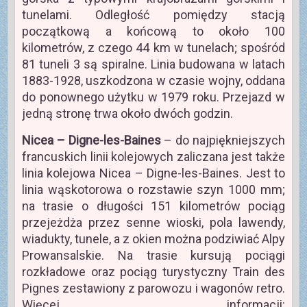
tunelami. Odległość pomiędzy stacją
początkową a końcową to około 100
kilometrów, z czego 44 km w tunelach; spośród
81 tuneli 3 są spiralne. Linia budowana w latach
1883-1928, uszkodzona w czasie wojny, oddana
do ponownego użytku w 1979 roku. Przejazd w
jedną stronę trwa około dwóch godzin.
Nicea – Digne-les-Baines
– do najpiękniejszych
francuskich linii kolejowych zaliczana jest także
linia kolejowa Nicea – Digne-les-Baines. Jest to
linia wąskotorowa o rozstawie szyn 1000 mm;
na trasie o długości 151 kilometrów pociąg
przejeżdża przez senne wioski, pola lawendy,
wiadukty, tunele, a z okien można podziwiać Alpy
Prowansalskie. Na trasie kursują pociągi
rozkładowe oraz pociąg turystyczny Train des
Pignes zestawiony z parowozu i wagonów retro.
Więcej informacji: