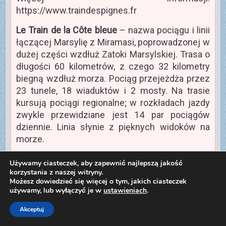
https://www.traindespignes.fr
Le Train de la Côte bleue
– nazwa pociągu i linii
łączącej Marsylię z Miramasi, poprowadzonej w
dużej części wzdłuż Zatoki Marsylskiej. Trasa o
długości 60 kilometrów, z czego 32 kilometry
biegną wzdłuż morza. Pociąg przejeżdża przez
23 tunele, 18 wiaduktów i 2 mosty. Na trasie
kursują pociągi regionalne; w rozkładach jazdy
zwykle przewidziane jest 14 par pociągów
dziennie. Linia słynie z pięknych widoków na
morze.
Ligne d’Auray à Quiberon
(Train Tire-Bouchon) –
Używamy ciasteczek, aby zapewnić najlepszą jakość
krótka linia kolejowa łącząca miasto Auray z
korzystania z naszej witryny.
Możesz dowiedzieć się więcej o tym, jakich ciasteczek
półwyspem Quiberon. Pociągi na tej trasie
używamy, lub wyłączyć je w
ustawieniach
.
kursują tylko w sezonie letnim, od połowy
czerwca, do połowy września. Podczas
Akceptuj
godzinnej podróży z okien pociągów