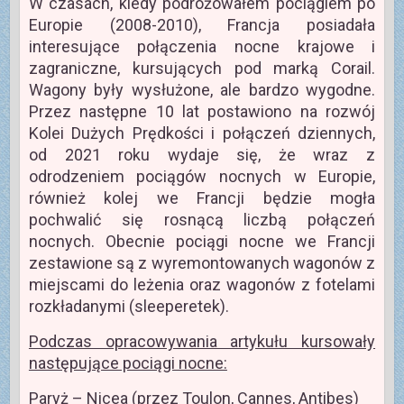
W czasach, kiedy podróżowałem pociągiem po
Europie (2008-2010), Francja posiadała
interesujące połączenia nocne krajowe i
zagraniczne, kursujących pod marką Corail.
Wagony były wysłużone, ale bardzo wygodne.
Przez następne 10 lat postawiono na rozwój
Kolei Dużych Prędkości i połączeń dziennych,
od 2021 roku wydaje się, że wraz z
odrodzeniem pociągów nocnych w Europie,
również kolej we Francji będzie mogła
pochwalić się rosnącą liczbą połączeń
nocnych. Obecnie pociągi nocne we Francji
zestawione są z wyremontowanych wagonów z
miejscami do leżenia oraz wagonów z fotelami
rozkładanymi (sleeperetek).
Podczas opracowywania artykułu kursowały
następujące pociągi nocne:
Paryż – Nicea (przez Toulon, Cannes, Antibes)