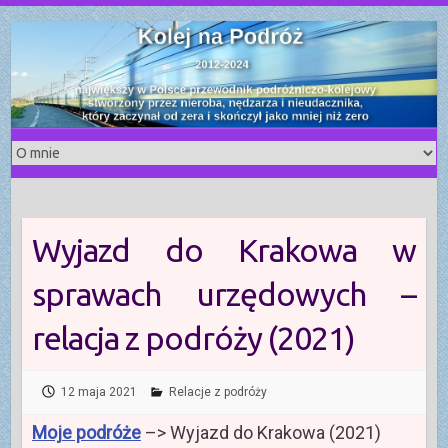
S
k
i
p
t
o
c
o
n
t
Wyjazd do Krakowa w
e
n
sprawach urzędowych –
t
relacja z podróży (2021)
12 maja 2021
Relacje z podróży
Moje podróże
–> Wyjazd do Krakowa (2021)