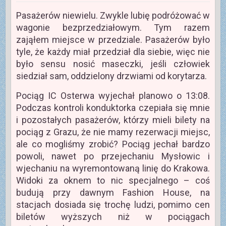
Pasażerów niewielu. Zwykle lubię podróżować w
wagonie bezprzedziałowym. Tym razem
zająłem miejsce w przedziale. Pasażerów było
tyle, że każdy miał przedział dla siebie, więc nie
było sensu nosić maseczki, jeśli człowiek
siedział sam, oddzielony drzwiami od korytarza.
Pociąg IC Osterwa wyjechał planowo o 13:08.
Podczas kontroli konduktorka czepiała się mnie
i pozostałych pasażerów, którzy mieli bilety na
pociąg z Grazu, że nie mamy rezerwacji miejsc,
ale co mogliśmy zrobić? Pociąg jechał bardzo
powoli, nawet po przejechaniu Mysłowic i
wjechaniu na wyremontowaną linię do Krakowa.
Widoki za oknem to nic specjalnego – coś
budują przy dawnym Fashion House, na
stacjach dosiada się trochę ludzi, pomimo cen
biletów wyższych niż w pociągach