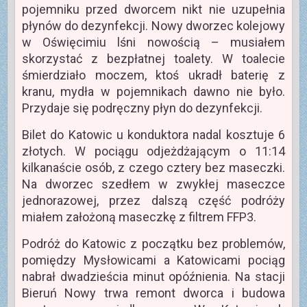
pojemniku przed dworcem nikt nie uzupełnia
płynów do dezynfekcji. Nowy dworzec kolejowy
w Oświęcimiu lśni nowością – musiałem
skorzystać z bezpłatnej toalety. W toalecie
śmierdziało moczem, ktoś ukradł baterię z
kranu, mydła w pojemnikach dawno nie było.
Przydaje się podręczny płyn do dezynfekcji.
Bilet do Katowic u konduktora nadal kosztuje 6
złotych. W pociągu odjeżdżającym o 11:14
kilkanaście osób, z czego cztery bez maseczki.
Na dworzec szedłem w zwykłej maseczce
jednorazowej, przez dalszą część podróży
miałem założoną maseczkę z filtrem FFP3.
Podróż do Katowic z początku bez problemów,
pomiędzy Mysłowicami a Katowicami pociąg
nabrał dwadzieścia minut opóźnienia. Na stacji
Bieruń Nowy trwa remont dworca i budowa