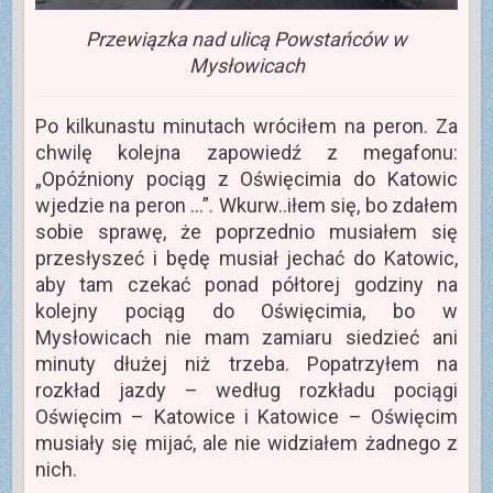
Przewiązka nad ulicą Powstańców w
Mysłowicach
Po kilkunastu minutach wróciłem na peron. Za
chwilę kolejna zapowiedź z megafonu:
„Opóźniony pociąg z Oświęcimia do Katowic
wjedzie na peron …”. Wkurw..iłem się, bo zdałem
sobie sprawę, że poprzednio musiałem się
przesłyszeć i będę musiał jechać do Katowic,
aby tam czekać ponad półtorej godziny na
kolejny pociąg do Oświęcimia, bo w
Mysłowicach nie mam zamiaru siedzieć ani
minuty dłużej niż trzeba. Popatrzyłem na
rozkład jazdy – według rozkładu pociągi
Oświęcim – Katowice i Katowice – Oświęcim
musiały się mijać, ale nie widziałem żadnego z
nich.