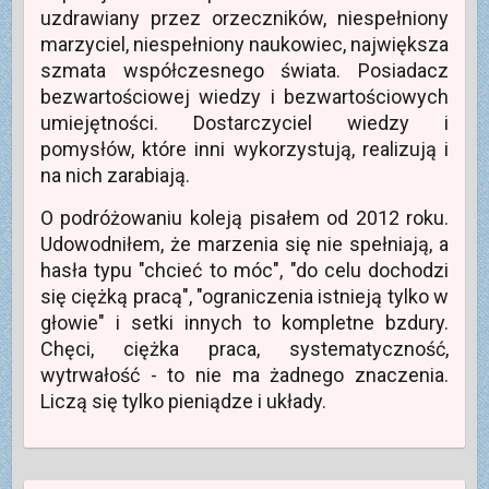
w
uzdrawiany przez orzeczników, niespełniony
y
m
marzyciel, niespełniony naukowiec, największa
o
k
szmata współczesnego świata. Posiadacz
n
i
bezwartościowej wiedzy i bezwartościowych
e
)
umiejętności. Dostarczyciel wiedzy i
pomysłów, które inni wykorzystują, realizują i
na nich zarabiają.
O podróżowaniu koleją pisałem od 2012 roku.
Udowodniłem, że marzenia się nie spełniają, a
hasła typu "chcieć to móc", "do celu dochodzi
się ciężką pracą", "ograniczenia istnieją tylko w
głowie" i setki innych to kompletne bzdury.
Chęci, ciężka praca, systematyczność,
wytrwałość - to nie ma żadnego znaczenia.
Liczą się tylko pieniądze i układy.