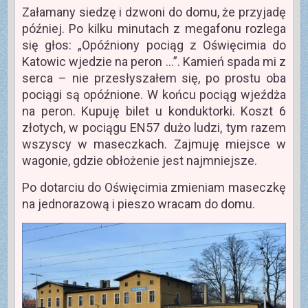
Załamany siedzę i dzwoni do domu, że przyjadę
później. Po kilku minutach z megafonu rozlega
się głos: „Opóźniony pociąg z Oświęcimia do
Katowic wjedzie na peron …”. Kamień spada mi z
serca – nie przesłyszałem się, po prostu oba
pociągi są opóźnione. W końcu pociąg wjeźdża
na peron. Kupuję bilet u konduktorki. Koszt 6
złotych, w pociągu EN57 dużo ludzi, tym razem
wszyscy w maseczkach. Zajmuję miejsce w
wagonie, gdzie obłożenie jest najmniejsze.
Po dotarciu do Oświęcimia zmieniam maseczkę
na jednorazową i pieszo wracam do domu.