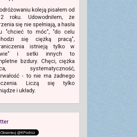
odróżowaniu koleją pisałem od
12 roku. Udowodniłem, że
zenia się nie spełniają, a hasła
u "chcieć to móc", "do celu
chodzi się ciężką pracą",
raniczenia istnieją tylko w
owie" i setki innych to
pletne bzdury. Chęci, ciężka
aca, systematyczność,
rwałość - to nie ma żadnego
aczenia. Liczą się tylko
niądze i układy.
tter