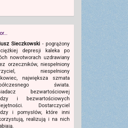
or…
iusz Sieczkowski
- pogrążony
ciężkiej depresji kaleka po
óch nowotworach uzdrawiany
ez orzeczników, niespełniony
rzyciel, niespełniony
ukowiec, największa szmata
półczesnego świata.
siadacz bezwartościowej
edzy i bezwartościowych
iejętności. Dostarczyciel
edzy i pomysłów, które inni
orzystują, realizują i na nich
abiają.