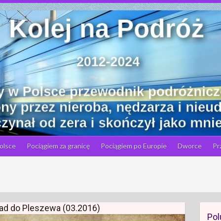
olsce
Pociągiem za granicę
Pociągiem po Europie
Dworce
Pr
pad do Pleszewa (03.2016)
Pol