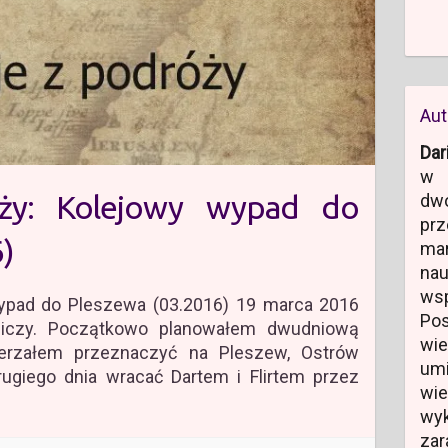
Aut
Dar
w 
óży: Kolejowy wypad do
dw
prz
)
ma
na
ws
ypad do Pleszewa (03.2016) 19 marca 2016
Po
iczy. Początkowo planowałem dwudniową
wi
erzałem przeznaczyć na Pleszew, Ostrów
um
rugiego dnia wracać Dartem i Flirtem przez
wi
wyk
zar