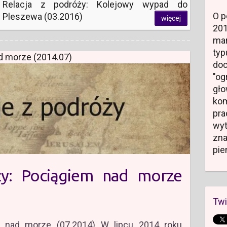
Relacja z podróży: Kolejowy wypad do
O p
Pleszewa (03.2016)
więcej
20
mar
typ
ad morze (2014.07)
do
"og
gł
kom
pr
wyt
zn
pie
ży: Pociągiem nad morze
Twi
 nad morze (07.2014) W lipcu 2014 roku