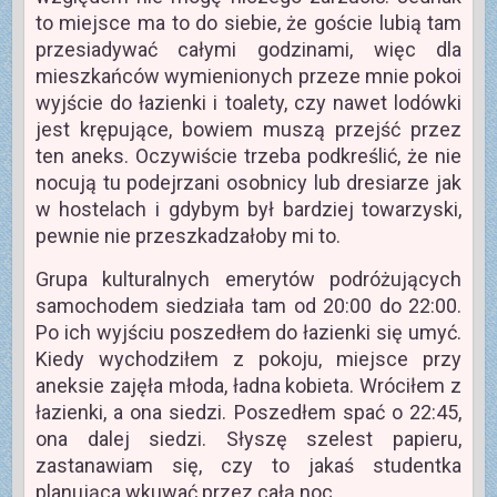
to miejsce ma to do siebie, że goście lubią tam
przesiadywać całymi godzinami, więc dla
mieszkańców wymienionych przeze mnie pokoi
wyjście do łazienki i toalety, czy nawet lodówki
jest krępujące, bowiem muszą przejść przez
ten aneks. Oczywiście trzeba podkreślić, że nie
nocują tu podejrzani osobnicy lub dresiarze jak
w hostelach i gdybym był bardziej towarzyski,
pewnie nie przeszkadzałoby mi to.
Grupa kulturalnych emerytów podróżujących
samochodem siedziała tam od 20:00 do 22:00.
Po ich wyjściu poszedłem do łazienki się umyć.
Kiedy wychodziłem z pokoju, miejsce przy
aneksie zajęła młoda, ładna kobieta. Wróciłem z
łazienki, a ona siedzi. Poszedłem spać o 22:45,
ona dalej siedzi. Słyszę szelest papieru,
zastanawiam się, czy to jakaś studentka
planująca wkuwać przez całą noc.