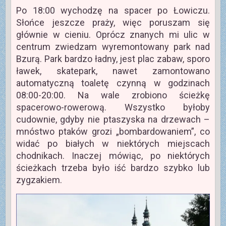
Po 18:00 wychodzę na spacer po Łowiczu.
Słońce jeszcze praży, więc poruszam się
głównie w cieniu. Oprócz znanych mi ulic w
centrum zwiedzam wyremontowany park nad
Bzurą. Park bardzo ładny, jest plac zabaw, sporo
ławek, skatepark, nawet zamontowano
automatyczną toaletę czynną w godzinach
08:00-20:00. Na wale zrobiono ścieżkę
spacerowo-rowerową. Wszystko byłoby
cudownie, gdyby nie ptaszyska na drzewach –
mnóstwo ptaków grozi „bombardowaniem”, co
widać po białych w niektórych miejscach
chodnikach. Inaczej mówiąc, po niektórych
ścieżkach trzeba było iść bardzo szybko lub
zygzakiem.