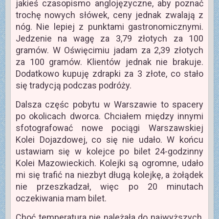
jakieś czasopismo anglojęzyczne, aby poznać
trochę nowych słówek, ceny jednak zwalają z
nóg. Nie lepiej z punktami gastronomicznymi.
Jedzenie na wagę za 3,79 złotych za 100
gramów. W Oświęcimiu jadam za 2,39 złotych
za 100 gramów. Klientów jednak nie brakuje.
Dodatkowo kupuję zdrapki za 3 złote, co stało
się tradycją podczas podróży.
Dalsza częśc pobytu w Warszawie to spacery
po okolicach dworca. Chciałem między innymi
sfotografować nowe pociągi Warszawskiej
Kolei Dojazdowej, co się nie udało. W końcu
ustawiam się w kolejce po bilet 24-godzinny
Kolei Mazowieckich. Kolejki są ogromne, udało
mi się trafić na niezbyt długą kolejkę, a żołądek
nie przeszkadzał, więc po 20 minutach
oczekiwania mam bilet.
Choć temperatura nie należała do najwyższych,