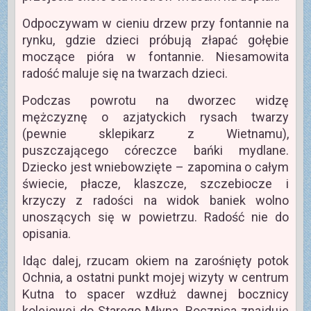
Odpoczywam w cieniu drzew przy fontannie na
rynku, gdzie dzieci próbują złapać gołębie
moczące pióra w fontannie. Niesamowita
radość maluje się na twarzach dzieci.
Podczas powrotu na dworzec widzę
mężczyznę o azjatyckich rysach twarzy
(pewnie sklepikarz z Wietnamu),
puszczającego córeczce bańki mydlane.
Dziecko jest wniebowzięte – zapomina o całym
świecie, płacze, klaszcze, szczebiocze i
krzyczy z radości na widok baniek wolno
unoszących się w powietrzu. Radość nie do
opisania.
Idąc dalej, rzucam okiem na zarośnięty potok
Ochnia, a ostatni punkt mojej wizyty w centrum
Kutna to spacer wzdłuż dawnej bocznicy
kolejowej do Starego Młyna. Bocznica znajduje