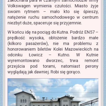
zakochana para w czarnym samochodzie firmy
Volkswagen wymienia czułości. Miasto żyje
swoim rytmem – mało kto się śpieszy,
natężenie ruchu samochodowego w centrum
niezbyt duże, spaceruje się przyjemnie.
W końcu idę na pociąg do Kutna. Podróż EN57 –
prędkość wysoka, obłożenie bardzo małe
(kilkoro pasażerów), nie ma problemu z
honorowaniem biletów Kolei Mazowieckich na
odcinku Łowicz – Kutno. W Kutnie
wyremontowano dworzec, trwa remont
przejścia pod torami, natomiast perony
wyglądają jak dawniej. Robi się gorąco.