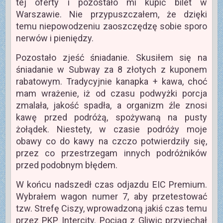
tej oferty i pozostało mi kupić bilet w
Warszawie. Nie przypuszczałem, że dzięki
temu niepowodzeniu zaoszczędzę sobie sporo
nerwów i pieniędzy.
Pozostało zjeść śniadanie. Skusiłem się na
śniadanie w Subway za 8 złotych z kuponem
rabatowym. Tradycyjnie kanapka + kawa, choć
mam wrażenie, iż od czasu podwyżki porcja
zmalała, jakość spadła, a organizm źle znosi
kawę przed podróżą, spożywaną na pusty
żołądek. Niestety, w czasie podróży moje
obawy co do kawy na czczo potwierdziły się,
przez co przestrzegam innych podróżników
przed podobnym błędem.
W końcu nadszedł czas odjazdu EIC Premium.
Wybrałem wagon numer 7, aby przetestować
tzw. Strefę Ciszy, wprowadzoną jakiś czas temu
przez PKP Intercity. Pociąg z Gliwic przyjechał