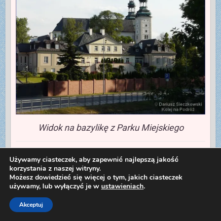
Widok na bazylikę z Parku Miejskiego
Kiedy słońce zelżało, posiedziałem na Nowym
Używamy ciasteczek, aby zapewnić najlepszą jakość
Rynku, obserwując życie. Co zwróciło moją
korzystania z naszej witryny.
Możesz dowiedzieć się więcej o tym, jakich ciasteczek
uwagę – grupki dresiarzy chodzące po mieście
używamy, lub wyłączyć je w
ustawieniach
.
z głośno grającymi radyjkami, z których
rozbrzmiewa muzyka rap. Natomiast starsi żule,
Akceptuj
siedzący na ławkach w rynku mieli magnetofon i