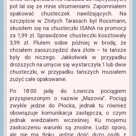
pot lał się ze mnie strumieniami. Zapomniałem
spakować chusteczek nawilżających. Na
szczęście w Złotych Tarasach był Rossmann,
skusiłem się na chusteczki ISANA na promocji
za 1,99 zł. Sprawdzone chusteczki kosztowały
3,99 zł. Plułem sobie później w brodę, że
chciałem zaoszczędzić dwa złote – te tańsze
były do niczego. Jakkolwiek w przypadku
droższych na umycie się wystarczyła 1 lub dwie
chusteczki, w przypadku tańszych musiałem
zużyć całe opakowanie.
Po 18:00 jadę do Łowicza pociągiem
przyspieszonym o nazwie „Mazovia”. Pociąg
zwykle jedzie do Płocka, jednak tu również
obowiązuje komunikacja zastępcza, o czym
jednak wiedziałem wcześniej. Ku mojemu
zaskoczeniu warunki są znośne. Ludzi sporo,
ale nie ma tłoku, jedzie dość dużo osób z