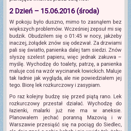
2 Dzień – 15.06.2016 (środa)
W pokoju było duszno, mimo to zasnąłem bez
większych problemów. Wcześniej zepsuł mi się
budzik. Obudziłem się o 01:45 w nocy, jakżeby
inaczej, żołądek znów się odezwał. Za drzwiami
pali się światło, panienka dalej tam siedzi. Znów
słyszę szelest papieru, więc jednak zakuwa –
myślę. Wychodzę do toalety, patrzę, a panienka
maluje coś na wzór wycinanek łowickich. Maluje
tak ładnie jak wygląda, ale nie powiedziałem jej
tego. Biorę lek rozkurczowy i zasypiam.
Po raz kolejny budzę się przed piątą rano. Lek
rozkurczowy przestał działać. Wychodzę do
łazienki, malarki już nie ma w aneksie.
Planowałem jechać poranną Mazovią i w
Warszawie przesiąść się na pociąg do Siedlec,