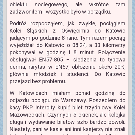
obiektu noclegowego, ale wkrótce tam
zadzwoniłem i wszystko było w porządku.
Podróż rozpocząłem, jak zwykle, pociągiem
Kolei Śląskich z Oświęcimia do Katowic
jadącym po godzinie 8 rano. Tym razem pociąg
wyjeżdżał do Katowic o 08:24, a 33 kilometry
pokonywał w godzinę i 8 minut. Połączenie
obsługiwał EN57-805 – siedzenia to typowa
derma, rarytas w EN57, obłożenie około 20%,
głównie młodzież i studenci. Do Katowic
przejazd bez problemu.
W Katowicach miałem ponad godzinę do
odjazdu pociągu do Warszawy. Poszedłem do
kasy PKP Intercity kupić bilet trzydniowy Kolei
Mazowieckich. Czynnych 5 okienek, ale kolejka
długa i wydawanie biletów szło bardzo powoli.
Niestety, pani w kasie ani inni kasjerzy nie znali