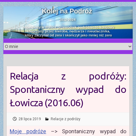
S
k
i
p
t
o
c
o
n
t
Relacja z podróży:
e
n
Spontaniczny wypad do
t
Łowicza (2016.06)
28 lipca 2019
Relacje z podróży
Moje podróże
–> Spontaniczny wypad do