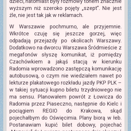
dzieci, natomiast były rozmowy tonem znacznie
wyższym niż szeroko pojęty „szept”. Nie jest
źle, nie jest tak jak w reklamach.
W Warszawie pochmurno, ale przyjemnie.
Wkrótce czuję się jeszcze gorzej, więc
odpadają przejazdy po okolicach Warszawy.
Dodatkowo na dworcu Warszawa Śródmieście z
megafonów słyszę komunikat, iż pomiędzy
Czachówkiem a jakąś stacją w kierunku
Radomia wprowadzono zastępczą komunikację
autobusową, o czym nie wiedziałem nawet po
lekturze plakatowego rozkładu jazdy PKP PLK –
w takiej sytuacji kupno biletu trzydniowego nie
ma sensu. Planowałem powrót z Łowicza do
Radomia przez Piaseczno, następnie do Kielc i
pociągiem REGIO do Krakowa, skąd
pojechałbym do Oświęcimia. Plany biorą w łeb.
Postanawiam kupić bilet dobowy, pojechać