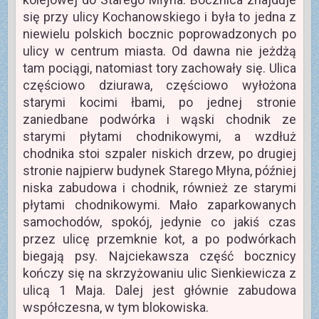
się przy ulicy Kochanowskiego i była to jedna z
niewielu polskich bocznic poprowadzonych po
ulicy w centrum miasta. Od dawna nie jeżdżą
tam pociągi, natomiast tory zachowały się. Ulica
częściowo dziurawa, częściowo wyłożona
starymi kocimi łbami, po jednej stronie
zaniedbane podwórka i wąski chodnik ze
starymi płytami chodnikowymi, a wzdłuż
chodnika stoi szpaler niskich drzew, po drugiej
stronie najpierw budynek Starego Młyna, później
niska zabudowa i chodnik, również ze starymi
płytami chodnikowymi. Mało zaparkowanych
samochodów, spokój, jedynie co jakiś czas
przez ulicę przemknie kot, a po podwórkach
biegają psy. Najciekawsza część bocznicy
kończy się na skrzyżowaniu ulic Sienkiewicza z
ulicą 1 Maja. Dalej jest głównie zabudowa
współczesna, w tym blokowiska.