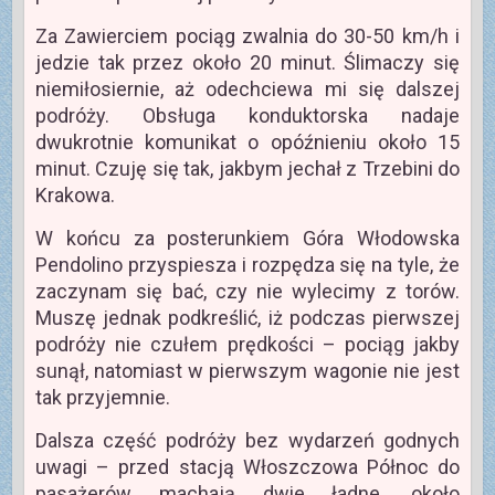
Za Zawierciem pociąg zwalnia do 30-50 km/h i
jedzie tak przez około 20 minut. Ślimaczy się
niemiłosiernie, aż odechciewa mi się dalszej
podróży. Obsługa konduktorska nadaje
dwukrotnie komunikat o opóźnieniu około 15
minut. Czuję się tak, jakbym jechał z Trzebini do
Krakowa.
W końcu za posterunkiem Góra Włodowska
Pendolino przyspiesza i rozpędza się na tyle, że
zaczynam się bać, czy nie wylecimy z torów.
Muszę jednak podkreślić, iż podczas pierwszej
podróży nie czułem prędkości – pociąg jakby
sunął, natomiast w pierwszym wagonie nie jest
tak przyjemnie.
Dalsza część podróży bez wydarzeń godnych
uwagi – przed stacją Włoszczowa Północ do
pasażerów machają dwie ładne, około