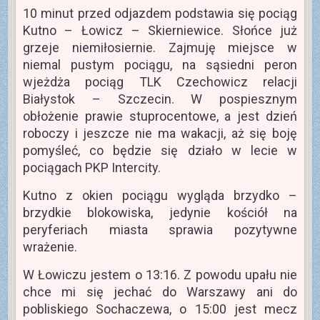
10 minut przed odjazdem podstawia się pociąg
Kutno – Łowicz – Skierniewice. Słońce już
grzeje niemiłosiernie. Zajmuję miejsce w
niemal pustym pociągu, na sąsiedni peron
wjeżdża pociąg TLK Czechowicz relacji
Białystok – Szczecin. W pospiesznym
obłożenie prawie stuprocentowe, a jest dzień
roboczy i jeszcze nie ma wakacji, aż się boję
pomyśleć, co będzie się działo w lecie w
pociągach PKP Intercity.
Kutno z okien pociągu wygląda brzydko –
brzydkie blokowiska, jedynie kościół na
peryferiach miasta sprawia pozytywne
wrażenie.
W Łowiczu jestem o 13:16. Z powodu upału nie
chce mi się jechać do Warszawy ani do
pobliskiego Sochaczewa, o 15:00 jest mecz