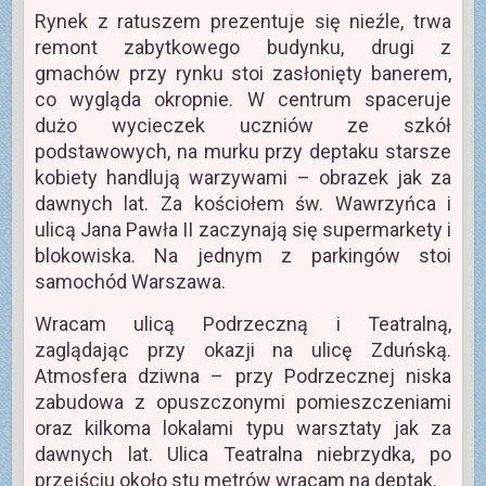
Rynek z ratuszem prezentuje się nieźle, trwa
remont zabytkowego budynku, drugi z
gmachów przy rynku stoi zasłonięty banerem,
co wygląda okropnie. W centrum spaceruje
dużo wycieczek uczniów ze szkół
podstawowych, na murku przy deptaku starsze
kobiety handlują warzywami – obrazek jak za
dawnych lat. Za kościołem św. Wawrzyńca i
ulicą Jana Pawła II zaczynają się supermarkety i
blokowiska. Na jednym z parkingów stoi
samochód Warszawa.
Wracam ulicą Podrzeczną i Teatralną,
zaglądając przy okazji na ulicę Zduńską.
Atmosfera dziwna – przy Podrzecznej niska
zabudowa z opuszczonymi pomieszczeniami
oraz kilkoma lokalami typu warsztaty jak za
dawnych lat. Ulica Teatralna niebrzydka, po
przejściu około stu metrów wracam na deptak.