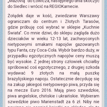
„Mazovią” do Łowicza, następnego dnia skoczyć
do Siedlec i wrócić na REGIOKarnecie.
Żołądek daje w kość, zwiedzanie Warszawy
ograniczam do centrum i Złotych Tarasów,
gdzie próbuję coś wybrać w sklepie „Kuchnie
Świata”. Co mnie dziwi, do sklepu zagląda dużo
dzieciaków w wieku 12-13 lat, zachwyconych
nietypowymi smakami napojów gazowanych
typu Fanta, czy Coca-Cola. Wybór bardzo duży, w
przypadku egzotycznych napojów ceny muszą
być wysokie. Z jednej strony człowiek chciałby
spróbować coś egzotycznego, z drugiej szkoda
wydawać 9 złotych na małą puszkę
brazylijskiego napoju. Ostatecznie decyduję się
na zakup jakiegoś nietypowego piwa, przyda się
na mecze Euro 2016. Mają piwo szwedzkie,
piwa angielskie, chińskie i ukraińskie. Wybieram
szwedzkie piwo Marienstadt za 6 zł. Niby nie