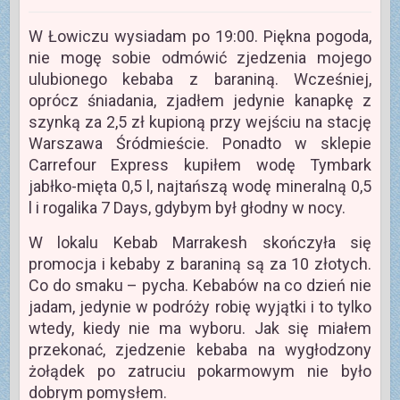
W Łowiczu wysiadam po 19:00. Piękna pogoda,
nie mogę sobie odmówić zjedzenia mojego
ulubionego kebaba z baraniną. Wcześniej,
oprócz śniadania, zjadłem jedynie kanapkę z
szynką za 2,5 zł kupioną przy wejściu na stację
Warszawa Śródmieście. Ponadto w sklepie
Carrefour Express kupiłem wodę Tymbark
jabłko-mięta 0,5 l, najtańszą wodę mineralną 0,5
l i rogalika 7 Days, gdybym był głodny w nocy.
W lokalu Kebab Marrakesh skończyła się
promocja i kebaby z baraniną są za 10 złotych.
Co do smaku – pycha. Kebabów na co dzień nie
jadam, jedynie w podróży robię wyjątki i to tylko
wtedy, kiedy nie ma wyboru. Jak się miałem
przekonać, zjedzenie kebaba na wygłodzony
żołądek po zatruciu pokarmowym nie było
dobrym pomysłem.