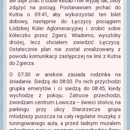
ale daje znać o sobie kebab i nie wyjdę tak, żeby
zdążyć na pociąg. Postanawiam jechać do
Kutna o 09:41, aby wykorzystać ten bilet
dobowy, następnie do Łęczycy pociągiem
Łódzkiej Kolei Aglomeracyjnej i zrobić sobie
kółeczko przez Zgierz. Wiadomo, wyszłoby
drożej, lecz chciałem zwiedzić Łęczycę.
Ostatecznie plan nie został zrealizowany z
powodu komunikacji zastępczej na linii z Kutna
do Zgierza.
O 07:30 w aneksie zasiada rodzinka na
śniadanie. Siedzą do 08:00. Po nich przychodzi
grupka emerytów i ci siedzą do 08:45, kiedy
wychodzę z pokoju. Zatrucie przechodzi,
zwiedzam centrum Łowicza – świeci słońce, na
parkingu przy ulicy Starorzecze grupa
młodzieży puszcza na cały regulator muzykę z
tuningowanego auta, a przed ładnym muralem