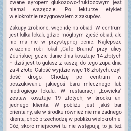
zwane syropem glukozowo-fruktozowym jest
niemal wszędzie. Po lekturze etykiet
wielokrotnie rezygnowałem z zakupów.
Zakupy zrobione, więc idę na obiad. W centrum
jest kilka lokali, gdzie mógłbym zjeść obiad, ale
nie ma nic w przystępnej cenie. Najlepsze
wrażenie robi lokal „Cafe Brama” przy ulicy
Zduńskiej, gdzie danie dnia kosztuje 14 złotych
– dziś jest to gulasz z kaszą, do tego zupa dnia
za 4 złote. Całość wyjdzie więc 18 złotych, czyli
dość drogo. Chodzę po centrum w
poszukiwaniu jakiegoś baru mlecznego lub
niedrogiego lokalu. W restauracji „Łowicka”
zestaw kosztuje 19 złotych, w środku ani
jednego klienta. W pobliżu jest jakiś bar
orientalny, ale w środku również nie ma żadnego
klienta, choć przechodzę w pobliżu wielokrotnie.
Cóż, skoro miejscowi tu nie wstępują, to ja też