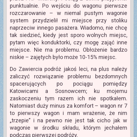
punktualnie. Po wejściu do wagonu pierwsze
rozczarowanie – w niemal pustym wagonie
system przydzielił mi miejsce przy stoliku
naprzeciw innego pasażera. Wiadomo, nie chcę
tak siedzieć, kiedy jest sporo wolnych miejsc,
pytam więc konduktorki, czy mogę zająć inne
miejsce. Nie ma problemu. Obłożenie bardzo
niskie – zajętych było może 10-15% miejsc.
Do Zawiercia podróż jakoś leci, na plus należy
zaliczyć rozwiązanie problemu bezdomnych
spacerujących po pociągu pomiędzy
Katowicami a Sosnowcem; ku mojemu
zaskoczeniu tym razem ich nie spotkałem.
Natomiast duży minus za komfort – wagon nr 7
to pierwszy wagon i mam wrażenie, że nim
„trzepie” i na pewno nie jest tak cicho jak w
wagonie w środku składu, którym jechałem
podczas pierwszej podróży.