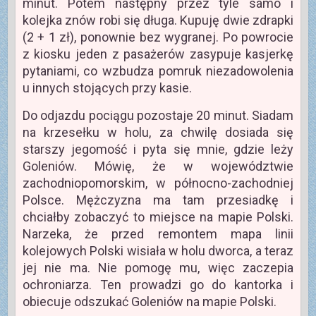
minut. Potem następny przez tyle samo i
kolejka znów robi się długa. Kupuję dwie zdrapki
(2 + 1 zł), ponownie bez wygranej. Po powrocie
z kiosku jeden z pasażerów zasypuje kasjerkę
pytaniami, co wzbudza pomruk niezadowolenia
u innych stojących przy kasie.
Do odjazdu pociągu pozostaje 20 minut. Siadam
na krzesełku w holu, za chwilę dosiada się
starszy jegomość i pyta się mnie, gdzie leży
Goleniów. Mówię, że w województwie
zachodniopomorskim, w północno-zachodniej
Polsce. Mężczyzna ma tam przesiadkę i
chciałby zobaczyć to miejsce na mapie Polski.
Narzeka, że przed remontem mapa linii
kolejowych Polski wisiała w holu dworca, a teraz
jej nie ma. Nie pomogę mu, więc zaczepia
ochroniarza. Ten prowadzi go do kantorka i
obiecuje odszukać Goleniów na mapie Polski.