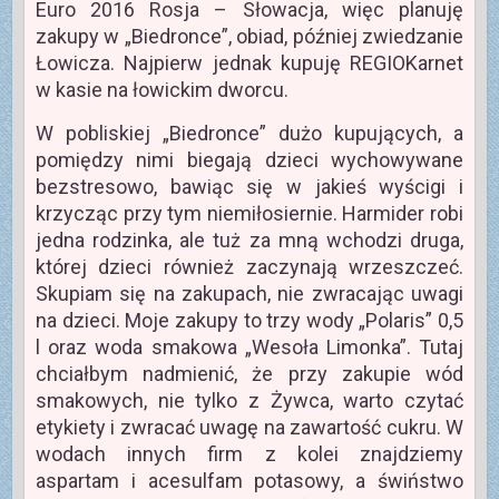
Euro 2016 Rosja – Słowacja, więc planuję
zakupy w „Biedronce”, obiad, później zwiedzanie
Łowicza. Najpierw jednak kupuję REGIOKarnet
w kasie na łowickim dworcu.
W pobliskiej „Biedronce” dużo kupujących, a
pomiędzy nimi biegają dzieci wychowywane
bezstresowo, bawiąc się w jakieś wyścigi i
krzycząc przy tym niemiłosiernie. Harmider robi
jedna rodzinka, ale tuż za mną wchodzi druga,
której dzieci również zaczynają wrzeszczeć.
Skupiam się na zakupach, nie zwracając uwagi
na dzieci. Moje zakupy to trzy wody „Polaris” 0,5
l oraz woda smakowa „Wesoła Limonka”. Tutaj
chciałbym nadmienić, że przy zakupie wód
smakowych, nie tylko z Żywca, warto czytać
etykiety i zwracać uwagę na zawartość cukru. W
wodach innych firm z kolei znajdziemy
aspartam i acesulfam potasowy, a świństwo