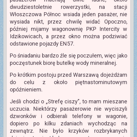
dwudziestoletnie rowerzystki, na stacji
Włoszczowa Północ wsiada jeden pasażer, nie
wysiada nikt, przez chwilę widać Opoczno,
później mijamy wagonownię PKP Intercity w
Idzikowicach, a przez okno można podziwiać
odstawione pojazdy EN57.
Po śniadaniu bardzo źle się poczułem, więc jako
poczęstunek biorę butelkę wody mineralnej.
Po krótkim postoju przed Warszawą dojeżdżam
do celu z około piętnastominutowym
opóźnieniem.
Jeśli chodzi o „Strefę ciszy”, to mam mieszane
uczucia. Niektórzy pasażerowie nie wyciszyli
dzwonków i odbierali telefony w wagonie,
dopiero po kilku zdaniach wychodząc na
zewnątrz. Nie było krzyków rozbrykanych