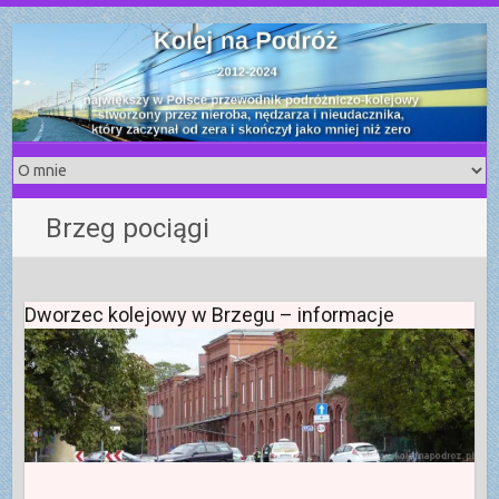
S
k
i
p
t
o
c
o
Brzeg pociągi
n
t
e
n
Dworzec kolejowy w Brzegu – informacje
t