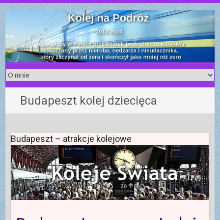
S
k
i
p
t
o
c
o
Budapeszt kolej dziecięca
n
t
e
n
Budapeszt – atrakcje kolejowe
t