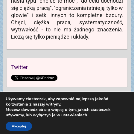
hasła typu "chcieć to móc", "do celu dochodzi
się ciężką pracą", "ograniczenia istnieją tylko w
głowie" i setki innych to kompletne bzdury.
Chęci, ciężka praca, systematyczność,
wytrwałość - to nie ma żadnego znaczenia.
Liczą się tylko pieniądze i układy.
Twitter
Używamy ciasteczek, aby zapewnić najlepszą jakość
korzystania z naszej witryny.
Możesz dowiedzieć się więcej o tym, jakich ciasteczek
używamy, lub wyłączyć je w
ustawieniach
.
Copyright © 2026
Kolej na Podróż
. Theme by
Colorlib
Powered by
WordPress
Dariusz Sieczkowski od 2012 roku
Akceptuj