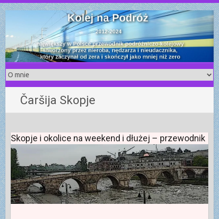
S
k
i
p
t
o
c
o
Čaršija Skopje
n
t
e
n
Skopje i okolice na weekend i dłużej – przewodnik
t