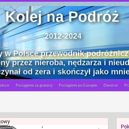
olsce
Pociągiem za granicę
Pociągiem po Europie
Dworce
Pr
jowy
Pol