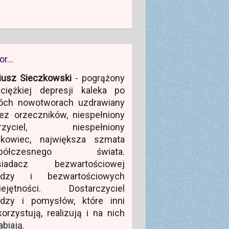
or…
iusz Sieczkowski
- pogrążony
ciężkiej depresji kaleka po
óch nowotworach uzdrawiany
ez orzeczników, niespełniony
rzyciel, niespełniony
ukowiec, największa szmata
półczesnego świata.
siadacz bezwartościowej
edzy i bezwartościowych
iejętności. Dostarczyciel
edzy i pomysłów, które inni
orzystują, realizują i na nich
abiają.