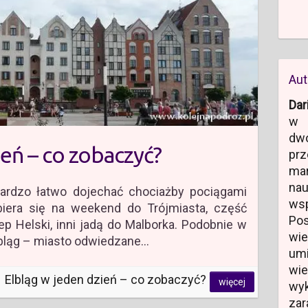
Aut
Dar
w 
dw
ień – co zobaczyć?
prz
ma
na
bardzo łatwo dojechać chociażby pociągami
ws
iera się na weekend do Trójmiasta, część
Po
p Helski, inni jadą do Malborka. Podobnie w
wi
Elbląg – miasto odwiedzane…
um
wi
Elbląg w jeden dzień – co zobaczyć?
więcej
wyk
zar