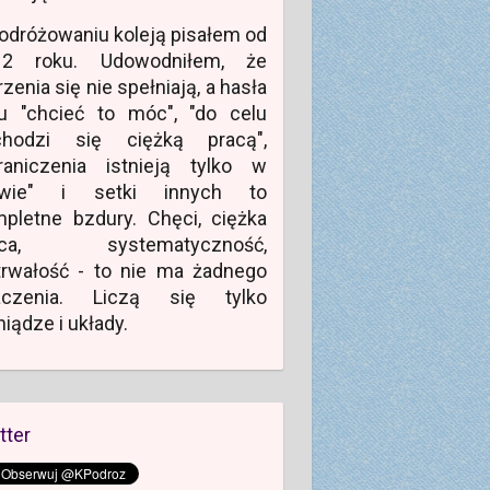
odróżowaniu koleją pisałem od
12 roku. Udowodniłem, że
zenia się nie spełniają, a hasła
u "chcieć to móc", "do celu
chodzi się ciężką pracą",
raniczenia istnieją tylko w
owie" i setki innych to
pletne bzdury. Chęci, ciężka
aca, systematyczność,
rwałość - to nie ma żadnego
aczenia. Liczą się tylko
niądze i układy.
tter