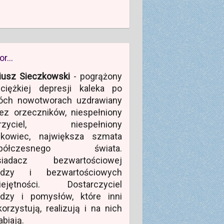
or…
iusz Sieczkowski
- pogrążony
ciężkiej depresji kaleka po
óch nowotworach uzdrawiany
ez orzeczników, niespełniony
rzyciel, niespełniony
ukowiec, największa szmata
półczesnego świata.
siadacz bezwartościowej
edzy i bezwartościowych
iejętności. Dostarczyciel
edzy i pomysłów, które inni
orzystują, realizują i na nich
abiają.