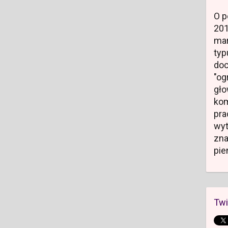
O p
20
mar
typ
do
"og
gł
kom
pr
wyt
zn
pie
Twi