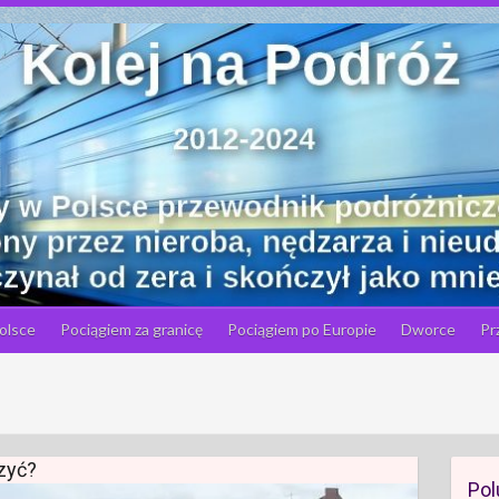
olsce
Pociągiem za granicę
Pociągiem po Europie
Dworce
Pr
zyć?
Pol