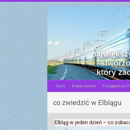
S
k
i
p
t
o
c
o
n
t
e
n
Start
Koleje świata
Pociągiem po P
t
co zwiedzić w Elblągu
Elbląg w jeden dzień – co zobac