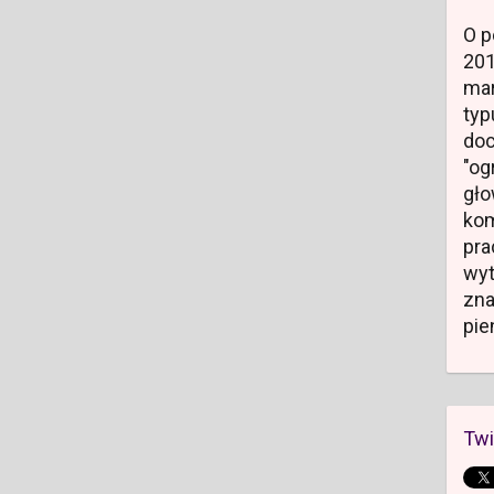
O p
20
mar
typ
do
"og
gł
kom
pr
wyt
zn
pie
Twi