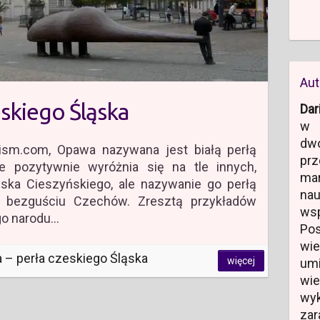
Aut
skiego Śląska
Dar
w 
dw
ism.com, Opawa nazywana jest białą perłą
prz
e pozytywnie wyróżnia się na tle innych,
ma
ąska Cieszyńskiego, ale nazywanie go perłą
na
m bezguściu Czechów. Zresztą przykładów
ws
go narodu…
Po
wi
 – perła czeskiego Śląska
więcej
um
wi
wyk
zar