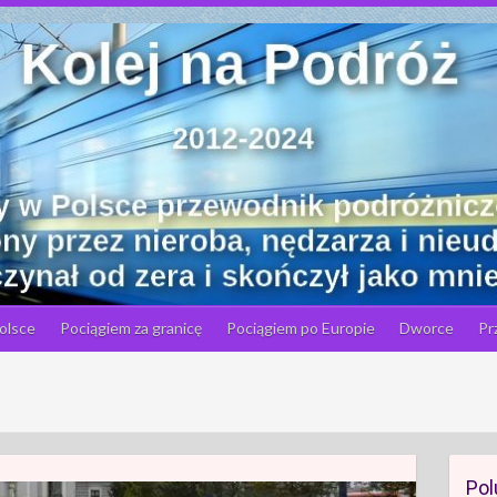
olsce
Pociągiem za granicę
Pociągiem po Europie
Dworce
Pr
Pol