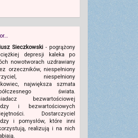
or…
iusz Sieczkowski
- pogrążony
ciężkiej depresji kaleka po
óch nowotworach uzdrawiany
ez orzeczników, niespełniony
rzyciel, niespełniony
ukowiec, największa szmata
półczesnego świata.
siadacz bezwartościowej
edzy i bezwartościowych
iejętności. Dostarczyciel
edzy i pomysłów, które inni
orzystują, realizują i na nich
abiają.