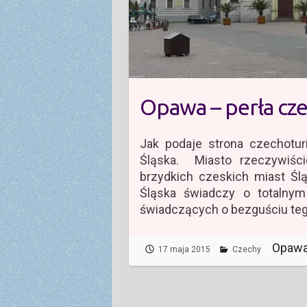
Opawa – perła cze
Jak podaje strona czechotur
Śląska. Miasto rzeczywiści
brzydkich czeskich miast Śl
Śląska świadczy o totalny
świadczących o bezguściu te
Opawa
17 maja 2015
Czechy