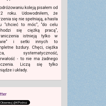
odróżowaniu koleją pisałem od
12 roku. Udowodniłem, że
zenia się nie spełniają, a hasła
u "chcieć to móc", "do celu
chodzi się ciężką pracą",
raniczenia istnieją tylko w
owie" i setki innych to
pletne bzdury. Chęci, ciężka
aca, systematyczność,
rwałość - to nie ma żadnego
aczenia. Liczą się tylko
niądze i układy.
tter