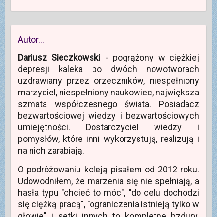
Autor…
Dariusz Sieczkowski
- pogrążony w ciężkiej
depresji kaleka po dwóch nowotworach
uzdrawiany przez orzeczników, niespełniony
marzyciel, niespełniony naukowiec, największa
szmata współczesnego świata. Posiadacz
bezwartościowej wiedzy i bezwartościowych
umiejętności. Dostarczyciel wiedzy i
pomysłów, które inni wykorzystują, realizują i
na nich zarabiają.
O podróżowaniu koleją pisałem od 2012 roku.
Udowodniłem, że marzenia się nie spełniają, a
hasła typu "chcieć to móc", "do celu dochodzi
się ciężką pracą", "ograniczenia istnieją tylko w
głowie" i setki innych to kompletne bzdury.