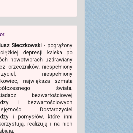
or…
iusz Sieczkowski
- pogrążony
ciężkiej depresji kaleka po
óch nowotworach uzdrawiany
ez orzeczników, niespełniony
rzyciel, niespełniony
ukowiec, największa szmata
półczesnego świata.
siadacz bezwartościowej
edzy i bezwartościowych
iejętności. Dostarczyciel
edzy i pomysłów, które inni
orzystują, realizują i na nich
abiają.