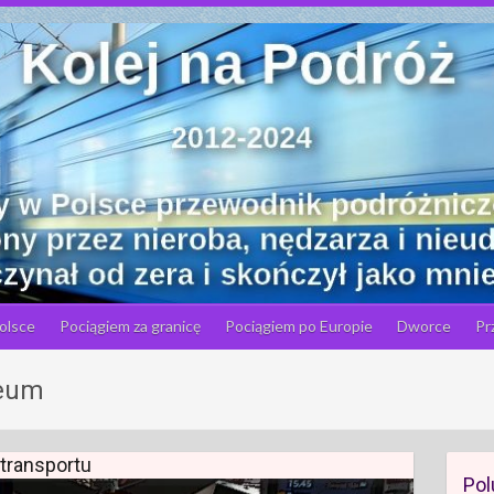
olsce
Pociągiem za granicę
Pociągiem po Europie
Dworce
Pr
seum
transportu
Pol