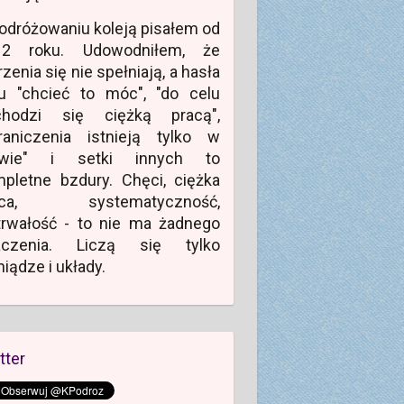
odróżowaniu koleją pisałem od
12 roku. Udowodniłem, że
zenia się nie spełniają, a hasła
u "chcieć to móc", "do celu
chodzi się ciężką pracą",
raniczenia istnieją tylko w
owie" i setki innych to
pletne bzdury. Chęci, ciężka
aca, systematyczność,
rwałość - to nie ma żadnego
aczenia. Liczą się tylko
niądze i układy.
tter