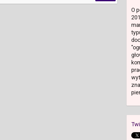
O p
20
mar
typ
do
"og
gł
kom
pr
wyt
zn
pie
Twi