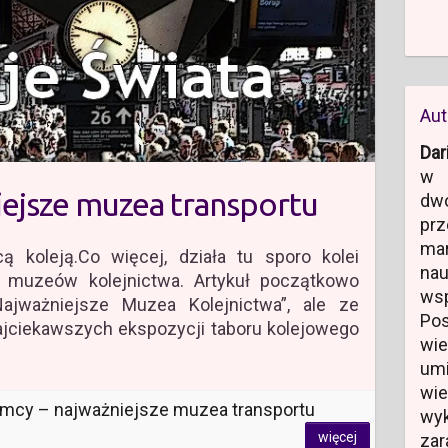
Aut
Dar
w 
iejsze muzea transportu
dw
prz
ma
 koleją.Co więcej, działa tu sporo kolei
na
i muzeów kolejnictwa. Artykuł początkowo
ws
ajważniejsze Muzea Kolejnictwa”, ale ze
Po
najciekawszych ekspozycji taboru kolejowego
wi
um
wi
mcy – najważniejsze muzea transportu
wyk
więcej
zar