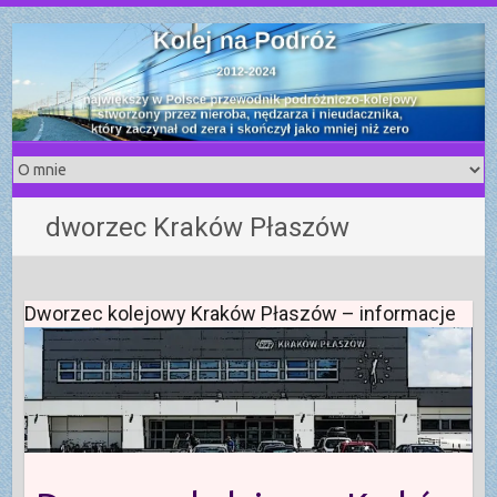
S
k
i
p
t
o
c
o
dworzec Kraków Płaszów
n
t
e
n
Dworzec kolejowy Kraków Płaszów – informacje
t