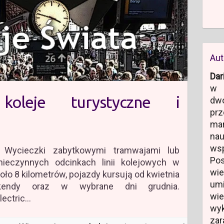
Aut
Dar
w 
koleje turystyczne i
dw
prz
ma
na
ws
ad Wycieczki zabytkowymi tramwajami lub
Po
eczynnych odcinkach linii kolejowych w
wi
oło 8 kilometrów, pojazdy kursują od kwietnia
um
kendy oraz w wybrane dni grudnia.
wi
lectric…
wyk
zar