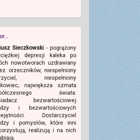
or…
iusz Sieczkowski
- pogrążony
ciężkiej depresji kaleka po
óch nowotworach uzdrawiany
ez orzeczników, niespełniony
rzyciel, niespełniony
ukowiec, największa szmata
półczesnego świata.
siadacz bezwartościowej
edzy i bezwartościowych
iejętności. Dostarczyciel
edzy i pomysłów, które inni
orzystują, realizują i na nich
abiają.