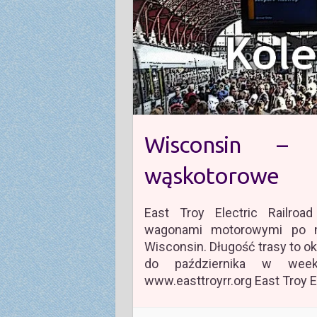
Wisconsin – 
wąskotorowe
East Troy Electric Railro
wagonami motorowymi po ni
Wisconsin. Długość trasy to ok
do października w wee
www.easttroyrr.org East Troy E