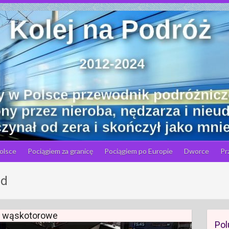
olsce
Pociągiem za granicę
Pociągiem po Europie
Dworce
Pr
ad
 i wąskotorowe
Pol