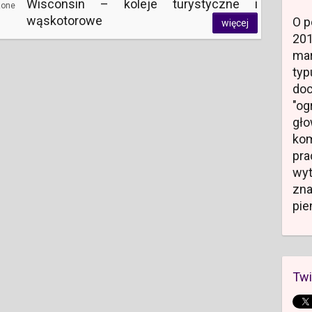
Wisconsin – koleje turystyczne i
zone
wąskotorowe
O p
więcej
20
mar
typ
do
"og
gł
kom
pr
wyt
zn
pie
Twi