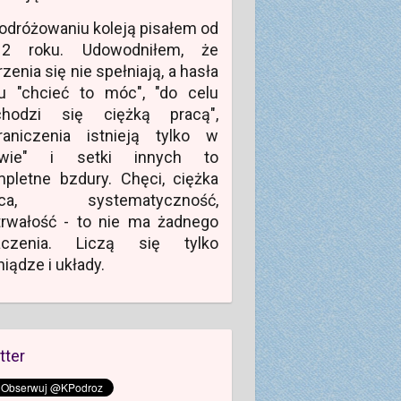
odróżowaniu koleją pisałem od
12 roku. Udowodniłem, że
zenia się nie spełniają, a hasła
u "chcieć to móc", "do celu
chodzi się ciężką pracą",
raniczenia istnieją tylko w
owie" i setki innych to
pletne bzdury. Chęci, ciężka
aca, systematyczność,
rwałość - to nie ma żadnego
aczenia. Liczą się tylko
niądze i układy.
tter