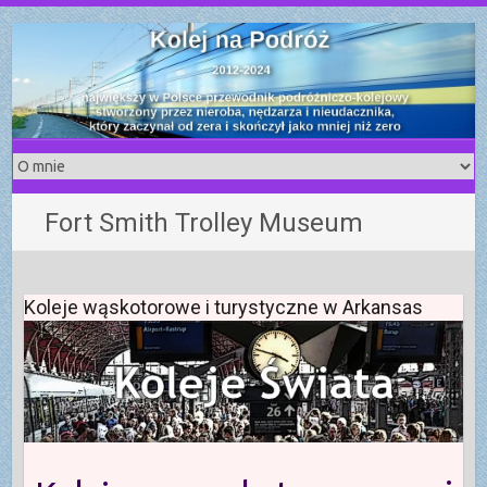
S
k
i
p
t
o
c
o
Fort Smith Trolley Museum
n
t
e
n
Koleje wąskotorowe i turystyczne w Arkansas
t