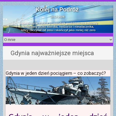
S
k
i
p
t
o
c
o
Gdynia najważniejsze miejsca
n
t
e
n
Gdynia w jeden dzień pociągiem – co zobaczyć?
t