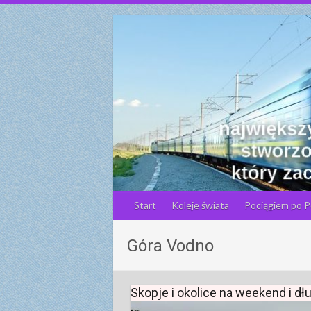
S
k
i
p
t
o
c
o
n
t
e
n
Start
Koleje świata
Pociągiem po P
t
Góra Vodno
Skopje i okolice na weekend i d