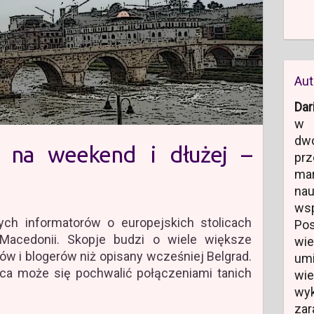
Aut
Dar
w 
dw
e na weekend i dłużej –
prz
ma
na
ws
ych informatorów o europejskich stolicach
Po
Macedonii. Skopje budzi o wiele większe
wi
w i blogerów niż opisany wcześniej Belgrad.
um
ica może się pochwalić połączeniami tanich
wi
wyk
zar