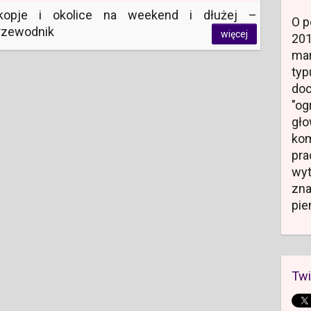
kopje i okolice na weekend i dłużej –
O p
rzewodnik
więcej
20
mar
typ
do
"og
gł
kom
pr
wyt
zn
pie
Twi