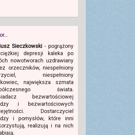
or…
iusz Sieczkowski
- pogrążony
ciężkiej depresji kaleka po
óch nowotworach uzdrawiany
ez orzeczników, niespełniony
rzyciel, niespełniony
ukowiec, największa szmata
półczesnego świata.
siadacz bezwartościowej
edzy i bezwartościowych
iejętności. Dostarczyciel
edzy i pomysłów, które inni
orzystują, realizują i na nich
abiają.