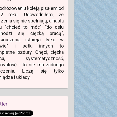
odróżowaniu koleją pisałem od
12 roku. Udowodniłem, że
zenia się nie spełniają, a hasła
u "chcieć to móc", "do celu
chodzi się ciężką pracą",
raniczenia istnieją tylko w
owie" i setki innych to
pletne bzdury. Chęci, ciężka
aca, systematyczność,
rwałość - to nie ma żadnego
aczenia. Liczą się tylko
niądze i układy.
tter