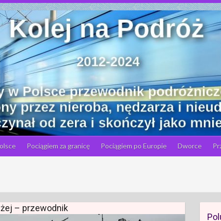
olsce
Pociągiem za granicę
Pociągiem po Europie
Dworce
Pr
łużej – przewodnik
Pol