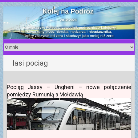
S
k
i
p
t
o
c
o
Iasi pociag
n
t
e
n
Pociąg Jassy – Ungheni – nowe połączenie
t
pomiędzy Rumunią a Mołdawią