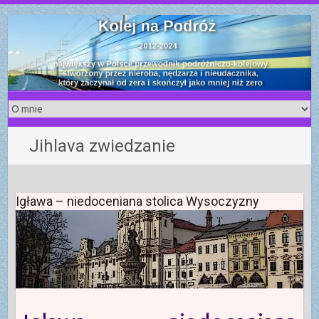
S
k
i
p
t
o
c
o
Jihlava zwiedzanie
n
t
e
n
Igława – niedoceniana stolica Wysoczyzny
t