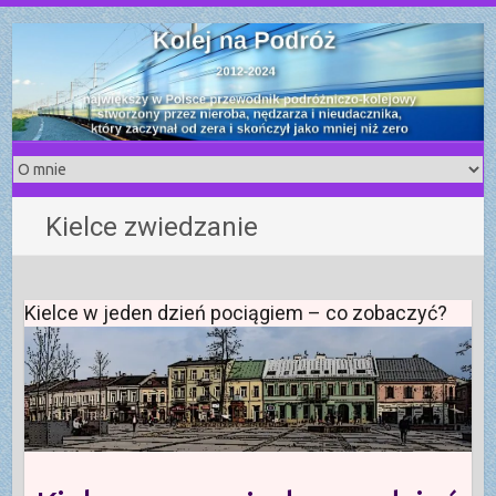
S
k
i
p
t
o
c
o
Kielce zwiedzanie
n
t
e
n
Kielce w jeden dzień pociągiem – co zobaczyć?
t