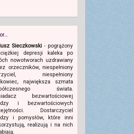
or…
iusz Sieczkowski
- pogrążony
ciężkiej depresji kaleka po
óch nowotworach uzdrawiany
ez orzeczników, niespełniony
rzyciel, niespełniony
ukowiec, największa szmata
półczesnego świata.
siadacz bezwartościowej
edzy i bezwartościowych
iejętności. Dostarczyciel
edzy i pomysłów, które inni
orzystują, realizują i na nich
abiają.