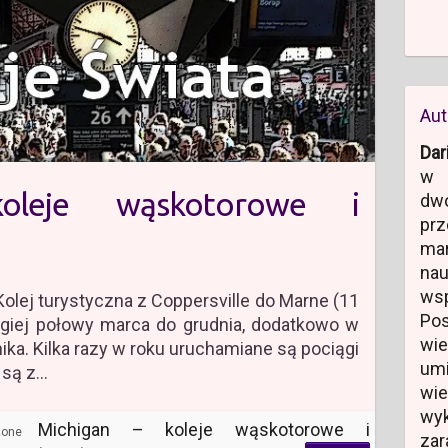
Aut
Dar
w 
oleje wąskotorowe i
dw
prz
ma
na
ws
Kolej turystyczna z Coppersville do Marne (11
Po
ugiej połowy marca do grudnia, dodatkowo w
wi
ika. Kilka razy w roku uruchamiane są pociągi
um
 są z…
wi
wyk
Michigan – koleje wąskotorowe i
zone
zar