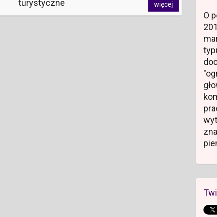
turystyczne
więcej
O p
20
mar
typ
do
"og
gł
kom
pr
wyt
zn
pie
Twi