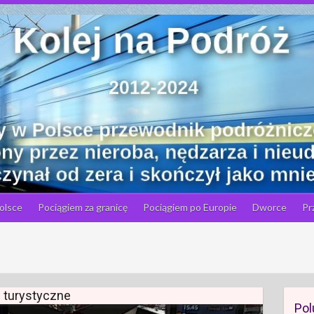
olsce
Pociągiem za granicę
Pociągiem po Europie
Dworce
Pr
i turystyczne
Pol