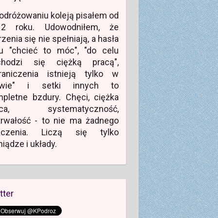
odróżowaniu koleją pisałem od
12 roku. Udowodniłem, że
zenia się nie spełniają, a hasła
u "chcieć to móc", "do celu
chodzi się ciężką pracą",
raniczenia istnieją tylko w
owie" i setki innych to
pletne bzdury. Chęci, ciężka
aca, systematyczność,
rwałość - to nie ma żadnego
aczenia. Liczą się tylko
niądze i układy.
tter