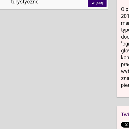
turystyczne
więcej
O p
20
mar
typ
do
"og
gł
kom
pr
wyt
zn
pie
Twi