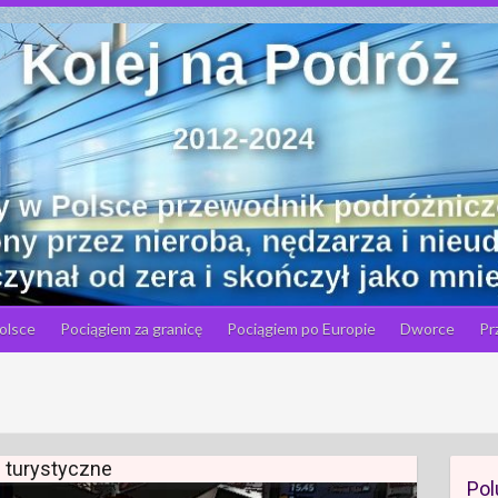
olsce
Pociągiem za granicę
Pociągiem po Europie
Dworce
Pr
i turystyczne
Pol