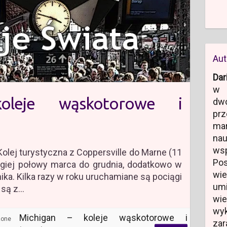
Aut
Dar
w 
oleje wąskotorowe i
dw
prz
ma
na
ws
Kolej turystyczna z Coppersville do Marne (11
Po
ugiej połowy marca do grudnia, dodatkowo w
wi
ika. Kilka razy w roku uruchamiane są pociągi
um
 są z…
wi
wyk
Michigan – koleje wąskotorowe i
zone
zar