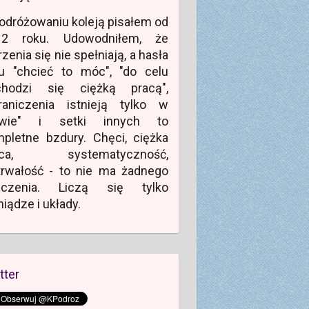
odróżowaniu koleją pisałem od
12 roku. Udowodniłem, że
zenia się nie spełniają, a hasła
u "chcieć to móc", "do celu
chodzi się ciężką pracą",
raniczenia istnieją tylko w
owie" i setki innych to
pletne bzdury. Chęci, ciężka
aca, systematyczność,
rwałość - to nie ma żadnego
aczenia. Liczą się tylko
niądze i układy.
tter