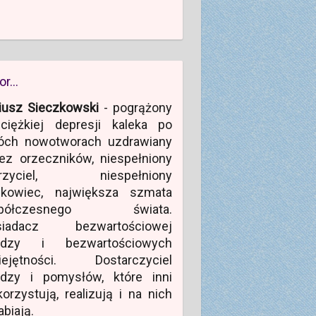
or…
iusz Sieczkowski
- pogrążony
ciężkiej depresji kaleka po
óch nowotworach uzdrawiany
ez orzeczników, niespełniony
rzyciel, niespełniony
ukowiec, największa szmata
półczesnego świata.
siadacz bezwartościowej
edzy i bezwartościowych
iejętności. Dostarczyciel
edzy i pomysłów, które inni
orzystują, realizują i na nich
abiają.