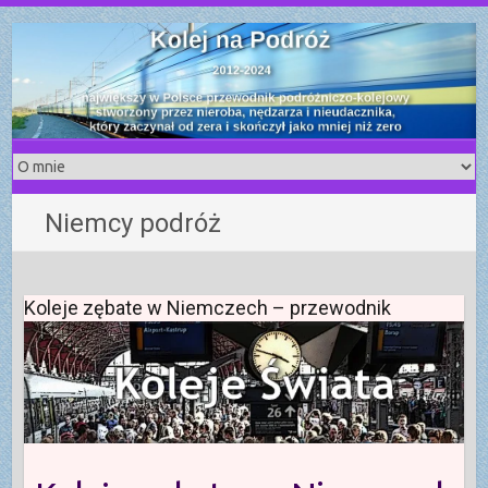
S
k
i
p
t
o
c
o
Niemcy podróż
n
t
e
n
Koleje zębate w Niemczech – przewodnik
t