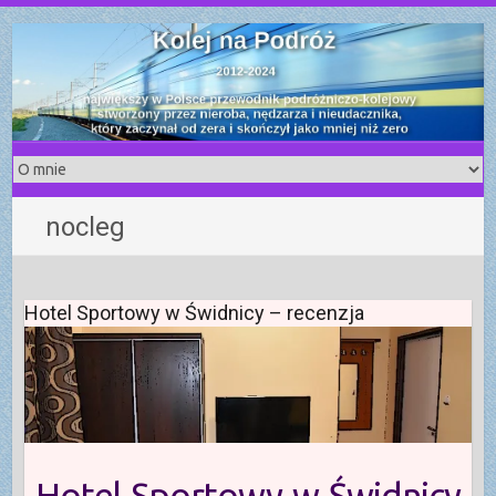
S
k
i
p
t
o
c
o
nocleg
n
t
e
n
Hotel Sportowy w Świdnicy – recenzja
t
Hotel Sportowy w Świdnicy