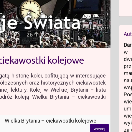
Aut
Dar
w 
 ciekawostki kolejowe
dw
prz
ma
atą historię kolei, obfitującą w interesujące
na
półczesnych oraz historycznych ciekawostek
ws
ej lektury. Kolej w Wielkiej Brytanii – lista
Po
odróż koleją Wielka Brytania – ciekawostki
wi
um
wi
Wielka Brytania – ciekawostki kolejowe
wyk
więcej
zar