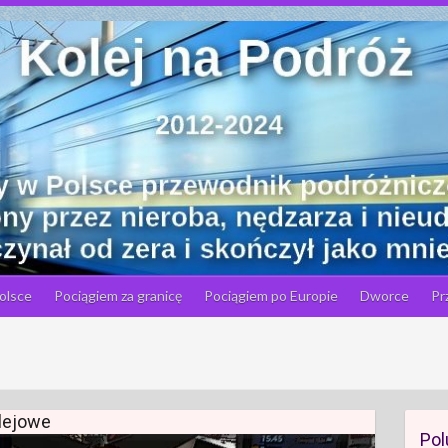
olsce
Pociągiem za granicę
Pociągiem po Europie
Dworce
Pr
olejowe
Pol