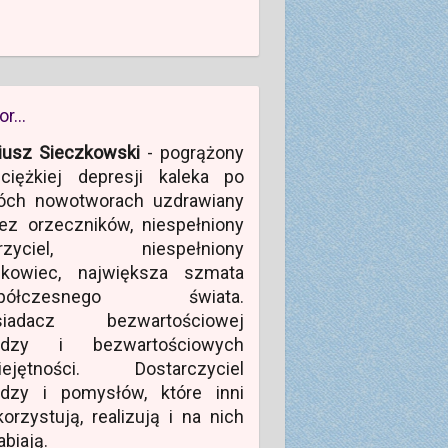
or…
iusz Sieczkowski
- pogrążony
ciężkiej depresji kaleka po
óch nowotworach uzdrawiany
ez orzeczników, niespełniony
rzyciel, niespełniony
ukowiec, największa szmata
półczesnego świata.
siadacz bezwartościowej
edzy i bezwartościowych
iejętności. Dostarczyciel
edzy i pomysłów, które inni
orzystują, realizują i na nich
abiają.