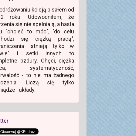
odróżowaniu koleją pisałem od
12 roku. Udowodniłem, że
zenia się nie spełniają, a hasła
u "chcieć to móc", "do celu
chodzi się ciężką pracą",
raniczenia istnieją tylko w
owie" i setki innych to
pletne bzdury. Chęci, ciężka
aca, systematyczność,
rwałość - to nie ma żadnego
aczenia. Liczą się tylko
niądze i układy.
tter