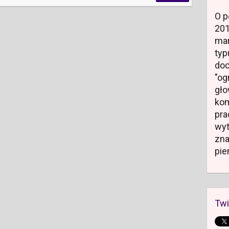
O p
20
mar
typ
do
"og
gł
kom
pr
wyt
zn
pie
Twi