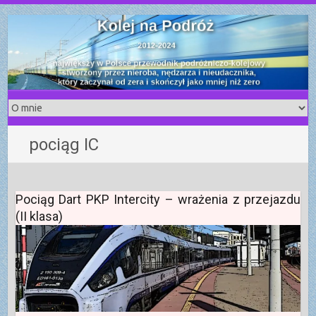
S
k
i
p
t
o
c
o
pociąg IC
n
t
e
n
Pociąg Dart PKP Intercity – wrażenia z przejazdu
t
(II klasa)