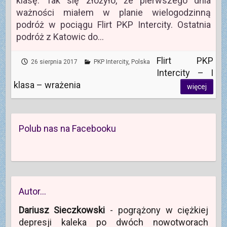
klasę. Tak się złożyło, że pierwszego dnia
ważności miałem w planie wielogodzinną
podróż w pociągu Flirt PKP Intercity. Ostatnia
podróż z Katowic do…
Flirt PKP
26 sierpnia 2017
PKP Intercity
,
Polska
Intercity – I
klasa – wrażenia
więcej
Polub nas na Facebooku
Autor…
Dariusz Sieczkowski
- pogrążony w ciężkiej
depresji kaleka po dwóch nowotworach