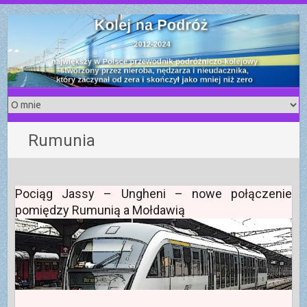
S
k
i
p
t
o
c
o
Rumunia
n
t
e
n
Pociąg Jassy – Ungheni – nowe połączenie
t
pomiędzy Rumunią a Mołdawią