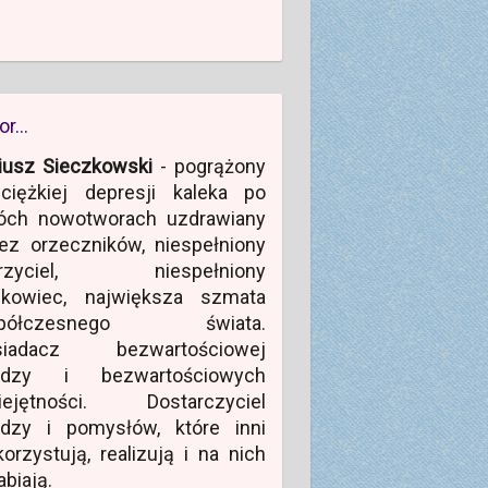
or…
iusz Sieczkowski
- pogrążony
ciężkiej depresji kaleka po
óch nowotworach uzdrawiany
ez orzeczników, niespełniony
rzyciel, niespełniony
ukowiec, największa szmata
półczesnego świata.
siadacz bezwartościowej
edzy i bezwartościowych
iejętności. Dostarczyciel
edzy i pomysłów, które inni
orzystują, realizują i na nich
abiają.