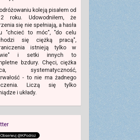
odróżowaniu koleją pisałem od
12 roku. Udowodniłem, że
zenia się nie spełniają, a hasła
u "chcieć to móc", "do celu
chodzi się ciężką pracą",
raniczenia istnieją tylko w
owie" i setki innych to
pletne bzdury. Chęci, ciężka
aca, systematyczność,
rwałość - to nie ma żadnego
aczenia. Liczą się tylko
niądze i układy.
tter