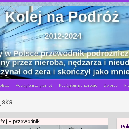
olsce
Pociągiem za granicę
Pociągiem po Europie
Dworce
Pr
jska
łużej – przewodnik
Pol