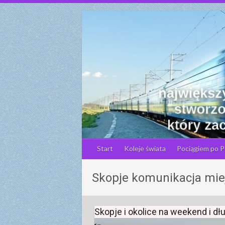
S
k
i
p
t
o
c
o
n
t
e
n
Start
Koleje świata
Pociągiem po P
t
Skopje komunikacja mie
Skopje i okolice na weekend i d