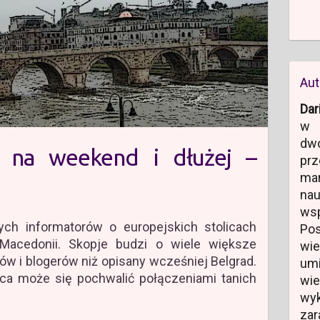
Aut
Dar
w 
dw
e na weekend i dłużej –
prz
ma
na
ws
ych informatorów o europejskich stolicach
Po
Macedonii. Skopje budzi o wiele większe
wi
w i blogerów niż opisany wcześniej Belgrad.
um
ica może się pochwalić połączeniami tanich
wi
wyk
zar