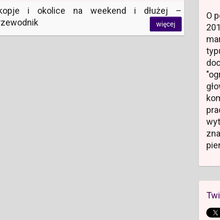
kopje i okolice na weekend i dłużej –
O p
rzewodnik
więcej
20
mar
typ
do
"og
gł
kom
pr
wyt
zn
pie
Twi