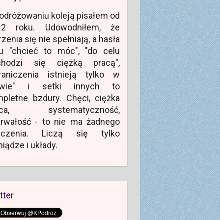
odróżowaniu koleją pisałem od
12 roku. Udowodniłem, że
zenia się nie spełniają, a hasła
u "chcieć to móc", "do celu
chodzi się ciężką pracą",
raniczenia istnieją tylko w
owie" i setki innych to
pletne bzdury. Chęci, ciężka
aca, systematyczność,
rwałość - to nie ma żadnego
aczenia. Liczą się tylko
niądze i układy.
tter