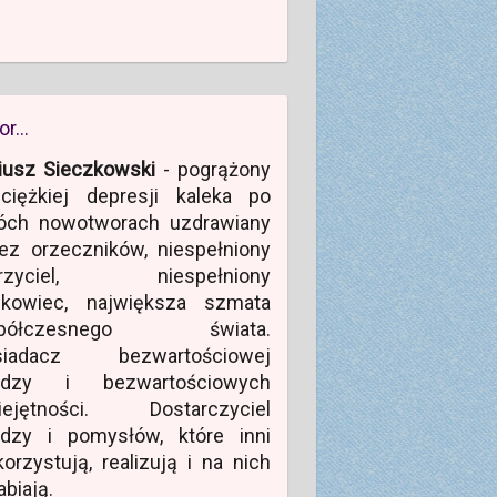
or…
iusz Sieczkowski
- pogrążony
ciężkiej depresji kaleka po
óch nowotworach uzdrawiany
ez orzeczników, niespełniony
rzyciel, niespełniony
ukowiec, największa szmata
półczesnego świata.
siadacz bezwartościowej
edzy i bezwartościowych
iejętności. Dostarczyciel
edzy i pomysłów, które inni
orzystują, realizują i na nich
abiają.