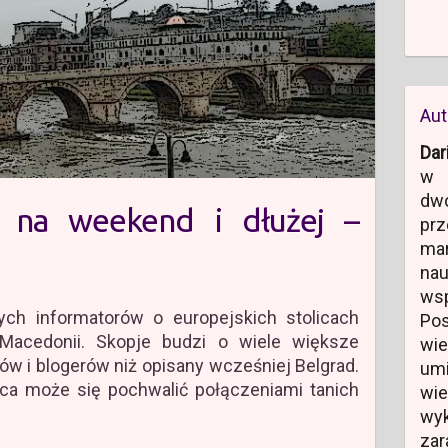
Aut
Dar
w 
dw
e na weekend i dłużej –
prz
ma
na
ws
ych informatorów o europejskich stolicach
Po
Macedonii. Skopje budzi o wiele większe
wi
w i blogerów niż opisany wcześniej Belgrad.
um
ica może się pochwalić połączeniami tanich
wi
wyk
zar