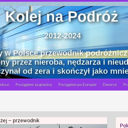
olsce
Pociągiem za granicę
Pociągiem po Europie
Dworce
Pr
łużej – przewodnik
Pol