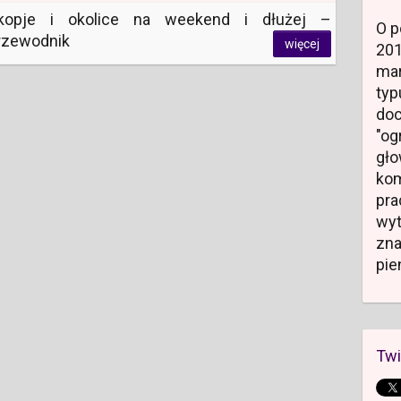
kopje i okolice na weekend i dłużej –
O p
rzewodnik
więcej
20
mar
typ
do
"og
gł
kom
pr
wyt
zn
pie
Twi