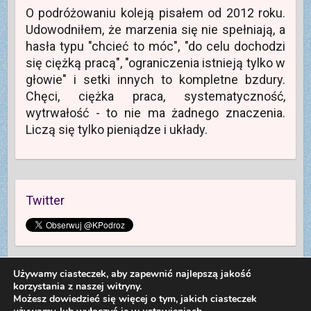
O podróżowaniu koleją pisałem od 2012 roku.
Udowodniłem, że marzenia się nie spełniają, a
hasła typu "chcieć to móc", "do celu dochodzi
się ciężką pracą", "ograniczenia istnieją tylko w
głowie" i setki innych to kompletne bzdury.
Chęci, ciężka praca, systematyczność,
wytrwałość - to nie ma żadnego znaczenia.
Liczą się tylko pieniądze i układy.
Twitter
Używamy ciasteczek, aby zapewnić najlepszą jakość
korzystania z naszej witryny.
Możesz dowiedzieć się więcej o tym, jakich ciasteczek
Copyright © 2026
Kolej na Podróż
. Theme by
Colorlib
Powered by
WordPress