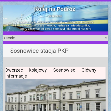
S
k
i
p
t
o
c
o
Sosnowiec stacja PKP
n
t
e
n
Dworzec kolejowy Sosnowiec Główny –
t
informacje