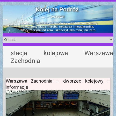
S
k
i
p
t
o
c
o
stacja kolejowa Warszawa
n
Zachodnia
t
e
n
t
Warszawa Zachodnia – dworzec kolejowy –
informacje