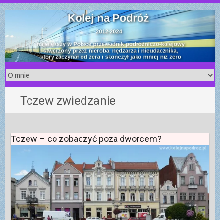
S
k
i
p
t
o
c
o
Tczew zwiedzanie
n
t
e
n
Tczew – co zobaczyć poza dworcem?
t