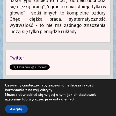
hasła typu "chcieć to móc", "do celu dochodzi
się ciężką pracą", "ograniczenia istnieją tylko w
głowie" i setki innych to kompletne bzdury.
Chęci, ciężka praca, systematyczność,
wytrwałość - to nie ma żadnego znaczenia.
Liczą się tylko pieniądze i układy.
Twitter
Używamy ciasteczek, aby zapewnić najlepszą jakość
korzystania z naszej witryny.
Możesz dowiedzieć się więcej o tym, jakich ciasteczek
używamy, lub wyłączyć je w
ustawieniach
.
Copyright © 2026
Kolej na Podróż
. Theme by
Colorlib
Powered by
WordPress
Dariusz Sieczkowski od 2012 roku
Akceptuj