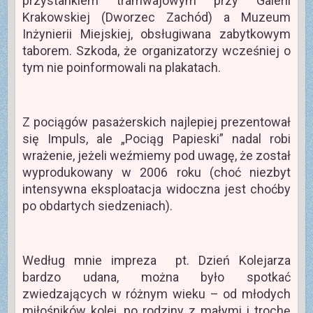
przystankiem tramwajowym przy Galerii
Krakowskiej (Dworzec Zachód) a Muzeum
Inżynierii Miejskiej, obsługiwana zabytkowym
taborem. Szkoda, że organizatorzy wcześniej o
tym nie poinformowali na plakatach.
Z pociągów pasażerskich najlepiej prezentował
się Impuls, ale „Pociąg Papieski” nadal robi
wrażenie, jeżeli weźmiemy pod uwagę, że został
wyprodukowany w 2006 roku (choć niezbyt
intensywna eksploatacja widoczna jest choćby
po obdartych siedzeniach).
Według mnie impreza pt. Dzień Kolejarza
bardzo udana, można było spotkać
zwiedzających w różnym wieku – od młodych
miłośników kolei, po rodziny z małymi i trochę