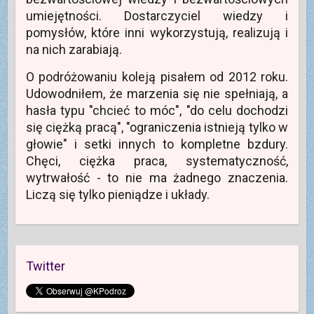
o
k
umiejętności. Dostarczyciel wiedzy i
n
i
pomysłów, które inni wykorzystują, realizują i
e
)
na nich zarabiają.
O podróżowaniu koleją pisałem od 2012 roku.
Udowodniłem, że marzenia się nie spełniają, a
hasła typu "chcieć to móc", "do celu dochodzi
się ciężką pracą", "ograniczenia istnieją tylko w
głowie" i setki innych to kompletne bzdury.
Chęci, ciężka praca, systematyczność,
wytrwałość - to nie ma żadnego znaczenia.
Liczą się tylko pieniądze i układy.
Twitter