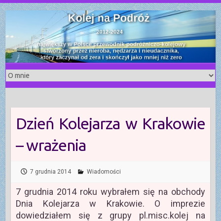
S
k
i
p
t
o
c
o
n
t
Dzień Kolejarza w Krakowie
e
n
– wrażenia
t
7 grudnia 2014
Wiadomości
7 grudnia 2014 roku wybrałem się na obchody
Dnia Kolejarza w Krakowie. O imprezie
dowiedziałem się z grupy pl.misc.kolej na