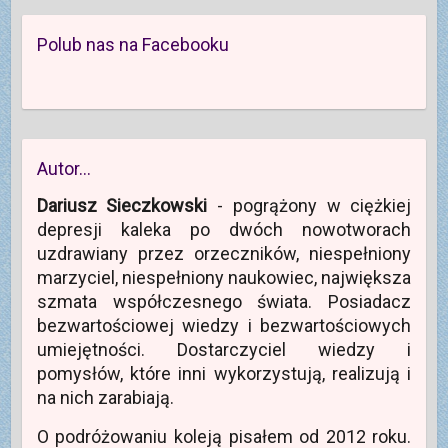
r
n
u
O
ę
i
z
o
(
t
w
ę
e
w
O
w
n
w
z
y
t
i
o
n
Polub nas na Facebooku
e
m
w
e
w
o
-
o
i
r
y
w
m
k
e
a
m
y
a
n
r
s
o
m
i
i
a
i
k
o
l
e
s
ę
n
k
(
)
i
w
i
n
O
ę
n
e
i
t
w
o
)
e
w
n
w
)
Autor…
i
o
y
e
w
m
r
y
o
Dariusz Sieczkowski
- pogrążony w ciężkiej
a
m
k
s
o
n
depresji kaleka po dwóch nowotworach
i
k
i
ę
n
e
uzdrawiany przez orzeczników, niespełniony
w
i
)
n
e
marzyciel, niespełniony naukowiec, największa
o
)
w
szmata współczesnego świata. Posiadacz
y
m
bezwartościowej wiedzy i bezwartościowych
o
k
umiejętności. Dostarczyciel wiedzy i
n
i
pomysłów, które inni wykorzystują, realizują i
e
)
na nich zarabiają.
O podróżowaniu koleją pisałem od 2012 roku.