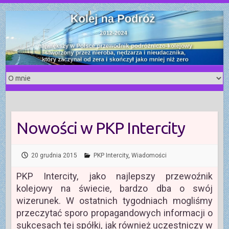
S
k
i
p
t
o
c
o
n
t
Nowości w PKP Intercity
e
n
t
20 grudnia 2015
PKP Intercity
,
Wiadomości
PKP Intercity, jako najlepszy przewoźnik
kolejowy na świecie, bardzo dba o swój
wizerunek. W ostatnich tygodniach mogliśmy
przeczytać sporo propagandowych informacji o
sukcesach tej spółki, jak również uczestniczy w