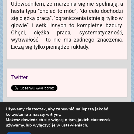
Udowodniłem, że marzenia się nie spełniają, a
hasła typu "chcieć to móc", "do celu dochodzi
się ciężką pracą", "ograniczenia istnieją tylko w
głowie" i setki innych to kompletne bzdury.
Chęci, ciężka praca, systematyczność,
wytrwałość - to nie ma żadnego znaczenia.
Liczą się tylko pieniądze i układy.
Twitter
Używamy ciasteczek, aby zapewnić najlepszą jakość
korzystania z naszej witryny.
Możesz dowiedzieć się więcej o tym, jakich ciasteczek
używamy, lub wyłączyć je w
ustawieniach
.
Copyright © 2026
Kolej na Podróż
. Theme by
Colorlib
Powered by
WordPress
Dariusz Sieczkowski od 2012 roku