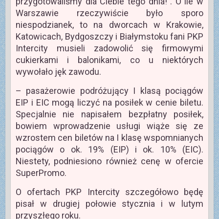
przygotowaliśmy dla Ciebie tego dnia!”. O ile w
Warszawie rzeczywiście było sporo
niespodzianek, to na dworcach w Krakowie,
Katowicach, Bydgoszczy i Białymstoku fani PKP
Intercity musieli zadowolić się firmowymi
cukierkami i balonikami, co u niektórych
wywołało jęk zawodu.
– pasażerowie podróżujący I klasą pociągów
EIP i EIC mogą liczyć na posiłek w cenie biletu.
Specjalnie nie napisałem bezpłatny posiłek,
bowiem wprowadzenie usługi wiąże się ze
wzrostem cen biletów na I klasę wspomnianych
pociągów o ok. 19% (EIP) i ok. 10% (EIC).
Niestety, podniesiono również cenę w ofercie
SuperPromo.
O ofertach PKP Intercity szczegółowo będę
pisał w drugiej połowie stycznia i w lutym
przyszłego roku.