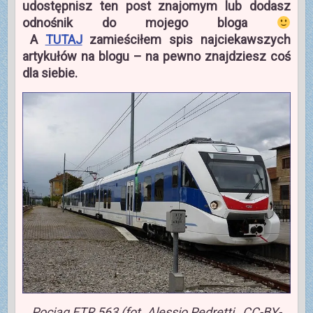
udostępnisz ten post znajomym lub dodasz
odnośnik do mojego bloga
A
TUTAJ
zamieściłem spis najciekawszych
artykułów na blogu – na pewno znajdziesz coś
dla siebie.
Pociąg ETR 563 (fot. Alessio Pedretti , CC-BY-