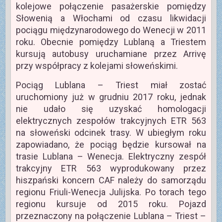
kolejowe połączenie pasażerskie pomiędzy
Słowenią a Włochami od czasu likwidacji
pociągu międzynarodowego do Wenecji w 2011
roku. Obecnie pomiędzy Lublaną a Triestem
kursują autobusy uruchamiane przez Arrivę
przy współpracy z kolejami słoweńskimi.
Pociąg Lublana – Triest miał zostać
uruchomiony już w grudniu 2017 roku, jednak
nie udało się uzyskać homologacji
elektrycznych zespołów trakcyjnych ETR 563
na słoweński odcinek trasy. W ubiegłym roku
zapowiadano, że pociąg będzie kursował na
trasie Lublana – Wenecja. Elektryczny zespół
trakcyjny ETR 563 wyprodukowany przez
hiszpański koncern CAF należy do samorządu
regionu Friuli-Wenecja Julijska. Po torach tego
regionu kursuje od 2015 roku. Pojazd
przeznaczony na połączenie Lublana – Triest –