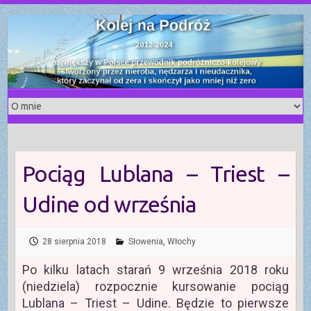
S
k
i
p
t
o
c
o
n
t
Pociąg Lublana – Triest –
e
n
Udine od września
t
28 sierpnia 2018
Słowenia
,
Włochy
Po kilku latach starań 9 września 2018 roku
(niedziela) rozpocznie kursowanie pociąg
Lublana – Triest – Udine. Będzie to pierwsze