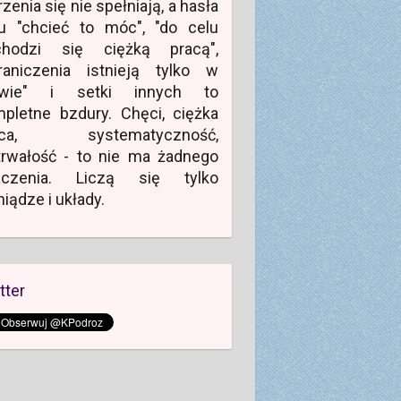
zenia się nie spełniają, a hasła
u "chcieć to móc", "do celu
chodzi się ciężką pracą",
raniczenia istnieją tylko w
owie" i setki innych to
pletne bzdury. Chęci, ciężka
aca, systematyczność,
rwałość - to nie ma żadnego
aczenia. Liczą się tylko
niądze i układy.
tter