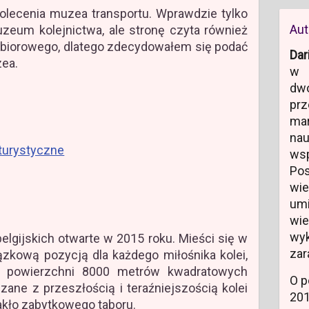
polecenia muzea transportu. Wprawdzie tylko
Aut
zeum kolejnictwa, ale stronę czyta również
zbiorowego, dlatego zdecydowałem się podać
Dar
zea.
w 
dw
prz
ma
na
 turystyczne
ws
Po
wi
um
wi
wyk
elgijskich otwarte w 2015 roku. Mieści się w
zar
ązkową pozycją dla każdego miłośnika kolei,
Na powierzchni 8000 metrów kwadratowych
O p
ne z przeszłością i teraźniejszością kolei
20
rakło zabytkowego taboru.