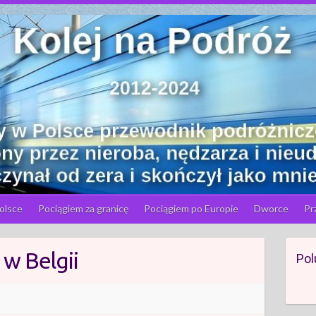
olsce
Pociągiem za granicę
Pociągiem po Europie
Dworce
Pr
w Belgii
Pol