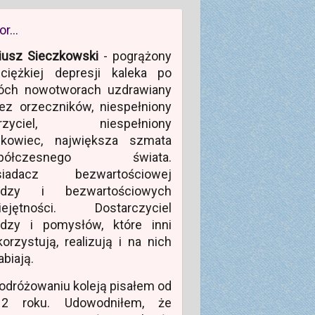
or…
iusz Sieczkowski
- pogrążony
ciężkiej depresji kaleka po
óch nowotworach uzdrawiany
ez orzeczników, niespełniony
rzyciel, niespełniony
ukowiec, największa szmata
półczesnego świata.
siadacz bezwartościowej
edzy i bezwartościowych
iejętności. Dostarczyciel
edzy i pomysłów, które inni
orzystują, realizują i na nich
abiają.
odróżowaniu koleją pisałem od
12 roku. Udowodniłem, że