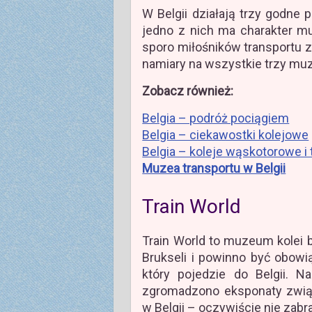
W Belgii działają trzy godne 
jedno z nich ma charakter mu
sporo miłośników transportu 
namiary na wszystkie trzy mu
Zobacz również:
Belgia – podróż pociągiem
Belgia – ciekawostki kolejowe
Belgia – koleje wąskotorowe i
Muzea transportu w Belgii
Train World
Train World to muzeum kolei b
Brukseli i powinno być obowi
który pojedzie do Belgii. 
zgromadzono eksponaty związa
w Belgii – oczywiście nie zab