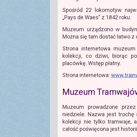
Spośród 22 lokomotyw najw
„Pays de Waes” z 1842 roku.
Muzeum urządzono w budynku
Można się tam dostać łatwo z c
Strona internetowa muzeum 
kolekcji, co dziwi, biorąc
placówkę. Wstęp płatny.
Strona internetowa:
www.train
Muzeum Tramwajów
Muzeum prowadzone przez w
niedziele. Nazwa jest troch
kolekcji nie tylko tramwaje, 
całość poświęcona jest histori