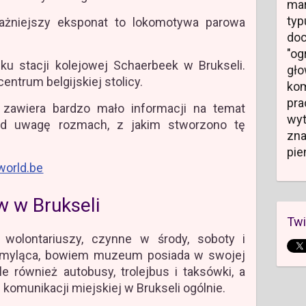
mar
typ
ażniejszy eksponat to lokomotywa parowa
do
"og
 stacji kolejowej Schaerbeek w Brukseli.
gł
entrum belgijskiej stolicy.
kom
pr
zawiera bardzo mało informacji na temat
wyt
 pod uwagę rozmach, z jakim stworzono tę
zn
pie
world.be
 w Brukseli
Twi
olontariuszy, czynne w środy, soboty i
ę myląca, bowiem muzeum posiada w swojej
ale również autobusy, trolejbus i taksówki, a
i komunikacji miejskiej w Brukseli ogólnie.