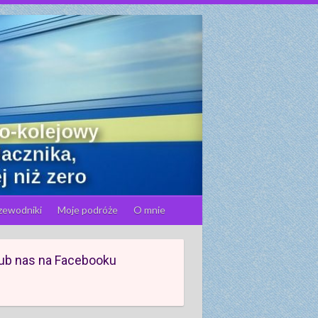
zewodniki
Moje podróże
O mnie
ub nas na Facebooku