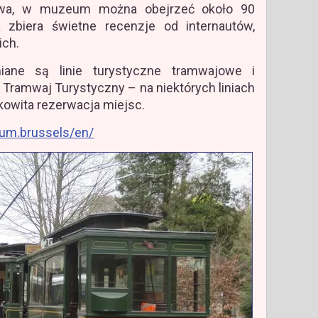
towa, w muzeum można obejrzeć około 90
 zbiera świetne recenzje od internautów,
ich.
ane są linie turystyczne tramwajowe i
Tramwaj Turystyczny – na niektórych liniach
kowita rezerwacja miejsc.
um.brussels/en/