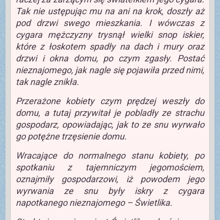
Tak nie ustępując mu na ani na krok, doszły aż
pod drzwi swego mieszkania. I wówczas z
cygara mężczyzny trysnął wielki snop iskier,
które z łoskotem spadły na dach i mury oraz
drzwi i okna domu, po czym zgasły. Postać
nieznajomego, jak nagle się pojawiła przed nimi,
tak nagle znikła.
Przerażone kobiety czym prędzej weszły do
domu, a tutaj przywitał je pobladły ze strachu
gospodarz, opowiadając, jak to ze snu wyrwało
go potężne trzęsienie domu.
Wracające do normalnego stanu kobiety, po
spotkaniu z tajemniczym jegomościem,
oznajmiły gospodarzowi, iż powodem jego
wyrwania ze snu były iskry z cygara
napotkanego nieznajomego – Świetlika.