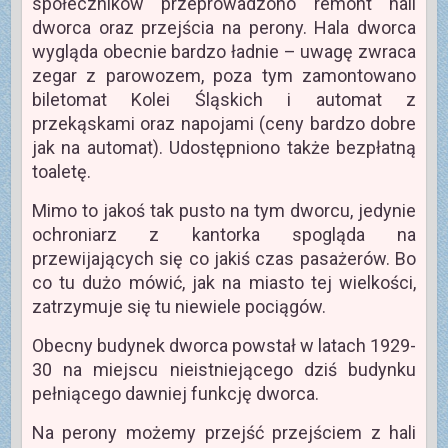
społeczników przeprowadzono remont hali
dworca oraz przejścia na perony. Hala dworca
wygląda obecnie bardzo ładnie – uwagę zwraca
zegar z parowozem, poza tym zamontowano
biletomat Kolei Śląskich i automat z
przekąskami oraz napojami (ceny bardzo dobre
jak na automat). Udostępniono także bezpłatną
toaletę.
Mimo to jakoś tak pusto na tym dworcu, jedynie
ochroniarz z kantorka spogląda na
przewijających się co jakiś czas pasażerów. Bo
co tu dużo mówić, jak na miasto tej wielkości,
zatrzymuje się tu niewiele pociągów.
Obecny budynek dworca powstał w latach 1929-
30 na miejscu nieistniejącego dziś budynku
pełniącego dawniej funkcję dworca.
Na perony możemy przejść przejściem z hali