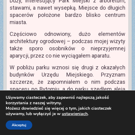
Duży, interesujący Park Miejski z arboretum,
stawami, a nawet wysepką. Miejsce do długich
spacerów położone bardzo blisko centrum
miasta.
Częściowo odnowiony, dużo elementów
architektury ogrodowej – podczas mojej wizyty
także sporo osobników o nieprzyjemnej
aparycji, przez co nie wyciągałem aparatu.
W pobliżu parku wznosi się drugi z okazałych
budynków Urzędu Miejskiego. Przyznam
szczerze, że zapomniałem o nim podczas
spaceru po Bytomiu, a do parku szedłem aleją
Legionów.
Używamy ciasteczek, aby zapewnić najlepszą jakość
korzystania z naszej witryny.
15. Zabytkowy budynek Poczty
Możesz dowiedzieć się więcej o tym, jakich ciasteczek
używamy, lub wyłączyć je w
ustawieniach
.
Głównej
Akceptuj
Budynki urzędów pocztowych są dumą wielu