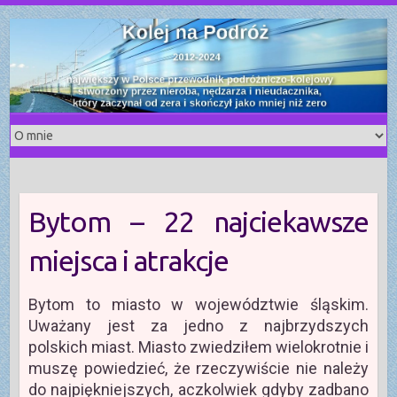
S
k
i
p
t
o
c
o
n
t
Bytom – 22 najciekawsze
e
n
miejsca i atrakcje
t
Bytom to miasto w województwie śląskim.
Uważany jest za jedno z najbrzydszych
polskich miast. Miasto zwiedziłem wielokrotnie i
muszę powiedzieć, że rzeczywiście nie należy
do najpiękniejszych, aczkolwiek gdyby zadbano