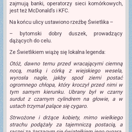
zajmują banki, operatorzy sieci komórkowych,
jest też McDonald’s i KFC.
Na końcu ulicy ustawiono rzeźbę Świetlika –
– bytomski dobry duszek, prowadzący
dążących do celu.
Ze Świetlikiem wiążę się lokalna legenda:
Otóż, dawno temu przed wracającymi ciemną
nocą, matką i córką z wiejskiego wesela,
wyrosła nagle, jakby spod ziemi postać
ogromnego chłopa, który kroczył przed nimi w
tym samym kierunku. Ubrany był w czarny
surdut z czarnym cylindrem na głowie, a w
ustach trzymał palące się cygaro.
Strwożone i drżące kobiety, mimo wielkiego
strachu podążały za tajemniczą postacią, a
raczej za żarzącym się światełkiem jego cygara.