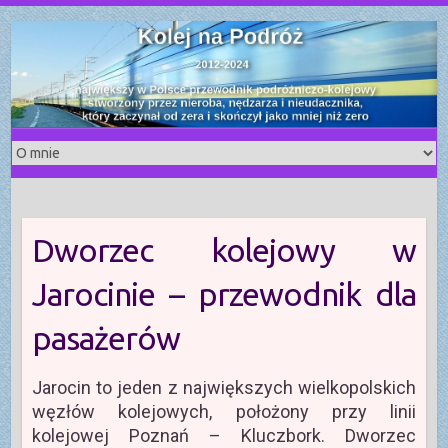
S
k
i
p
t
o
c
o
n
t
Dworzec kolejowy w
e
n
Jarocinie – przewodnik dla
t
pasażerów
Jarocin to jeden z największych wielkopolskich
węzłów kolejowych, położony przy linii
kolejowej Poznań – Kluczbork. Dworzec