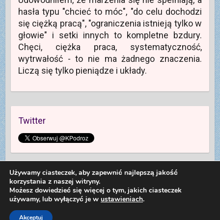
y
hasła typu "chcieć to móc", "do celu dochodzi
m
o
się ciężką pracą", "ograniczenia istnieją tylko w
k
n
głowie" i setki innych to kompletne bzdury.
i
e
Chęci, ciężka praca, systematyczność,
)
wytrwałość - to nie ma żadnego znaczenia.
Liczą się tylko pieniądze i układy.
Twitter
Używamy ciasteczek, aby zapewnić najlepszą jakość
korzystania z naszej witryny.
Możesz dowiedzieć się więcej o tym, jakich ciasteczek
używamy, lub wyłączyć je w
ustawieniach
.
Copyright © 2026
Kolej na Podróż
. Theme by
Colorlib
Powered by
WordPress
Dariusz Sieczkowski od 2012 roku
Akceptuj