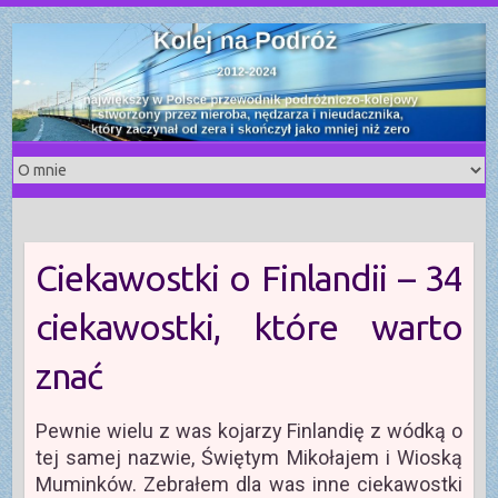
S
k
i
p
t
o
c
o
n
t
Ciekawostki o Finlandii – 34
e
n
ciekawostki, które warto
t
znać
Pewnie wielu z was kojarzy Finlandię z wódką o
tej samej nazwie, Świętym Mikołajem i Wioską
Muminków. Zebrałem dla was inne ciekawostki