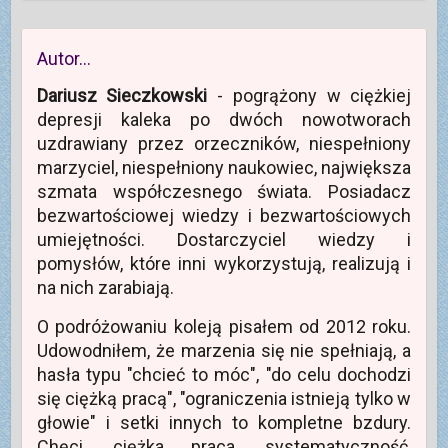
m
a
e
g
e
i
e
s
b
l
r
e
g
i
o
e
a
r
o
ę
o
+
s
a
p
w
k
(
i
s
Autor…
r
n
u
O
ę
i
z
o
(
t
w
ę
e
w
O
w
n
w
Dariusz Sieczkowski
- pogrążony w ciężkiej
z
y
t
i
o
n
e
m
w
e
w
o
depresji kaleka po dwóch nowotworach
-
o
i
r
y
w
m
k
e
a
m
y
uzdrawiany przez orzeczników, niespełniony
a
n
r
s
o
m
i
i
a
i
k
o
marzyciel, niespełniony naukowiec, największa
l
e
s
ę
n
k
(
)
i
w
i
n
szmata współczesnego świata. Posiadacz
O
ę
n
e
i
t
w
o
)
e
bezwartościowej wiedzy i bezwartościowych
w
n
w
)
i
o
y
umiejętności. Dostarczyciel wiedzy i
e
w
m
r
y
o
pomysłów, które inni wykorzystują, realizują i
a
m
k
s
o
n
na nich zarabiają.
i
k
i
ę
n
e
w
i
)
O podróżowaniu koleją pisałem od 2012 roku.
n
e
o
)
Udowodniłem, że marzenia się nie spełniają, a
w
y
hasła typu "chcieć to móc", "do celu dochodzi
m
o
się ciężką pracą", "ograniczenia istnieją tylko w
k
n
głowie" i setki innych to kompletne bzdury.
i
e
Chęci, ciężka praca, systematyczność,
)