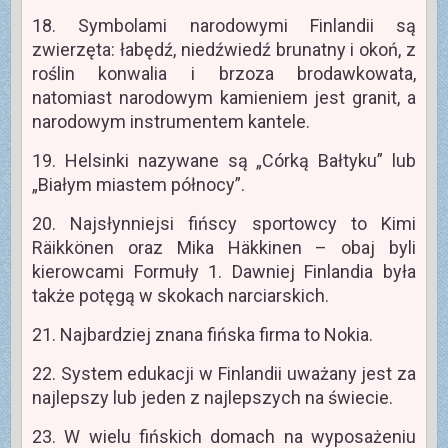
18. Symbolami narodowymi Finlandii są
zwierzęta: łabędź, niedźwiedź brunatny i okoń, z
roślin konwalia i brzoza brodawkowata,
natomiast narodowym kamieniem jest granit, a
narodowym instrumentem kantele.
19. Helsinki nazywane są „Córką Bałtyku” lub
„Białym miastem północy”.
20. Najsłynniejsi fińscy sportowcy to Kimi
Räikkönen oraz Mika Häkkinen – obaj byli
kierowcami Formuły 1. Dawniej Finlandia była
także potęgą w skokach narciarskich.
21. Najbardziej znana fińska firma to Nokia.
22. System edukacji w Finlandii uważany jest za
najlepszy lub jeden z najlepszych na świecie.
23. W wielu fińskich domach na wyposażeniu