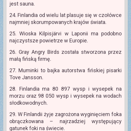
jest sauna.
24. Finlandia od wielu lat plasuje się w czołówce
najmniej skorumpowanych krajów świata.
25. Wioska Kilpisjärvi w Laponii ma podobno
najczystsze powietrze w Europie.
26. Gray Angry Birds została stworzona przez
małą fińską firmę.
27. Muminki to bajka autorstwa fińskiej pisarki
Tove Jansson.
28. Finlandia ma 80 897 wysp i wysepek na
morzu oraz 98 050 wysp i wysepek na wodach
słodkowodnych.
29. W Finlandii żyje zagrożona wyginięciem foka
obrączkowana – najrzadziej występujący
gatunek foki na świecie.