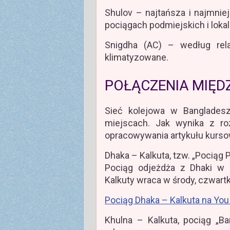
Shulov – najtańsza i najmnie
pociągach podmiejskich i loka
Snigdha (AC) – według rel
klimatyzowane.
POŁĄCZENIA MIĘ
Sieć kolejowa w Banglades
miejscach. Jak wynika z ro
opracowywania artykułu kurs
Dhaka – Kalkuta, tzw. „Pociąg P
Pociąg odjeżdża z Dhaki w po
Kalkuty wraca w środy, czwartki 
Pociąg Dhaka – Kalkuta na You
Khulna – Kalkuta, pociąg „B