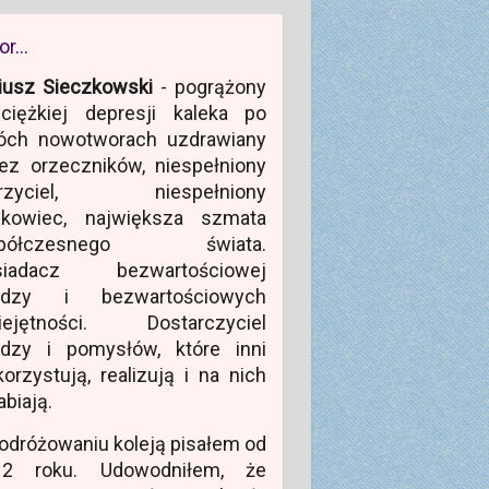
or…
iusz Sieczkowski
- pogrążony
ciężkiej depresji kaleka po
óch nowotworach uzdrawiany
ez orzeczników, niespełniony
rzyciel, niespełniony
ukowiec, największa szmata
półczesnego świata.
siadacz bezwartościowej
edzy i bezwartościowych
iejętności. Dostarczyciel
edzy i pomysłów, które inni
orzystują, realizują i na nich
abiają.
odróżowaniu koleją pisałem od
12 roku. Udowodniłem, że