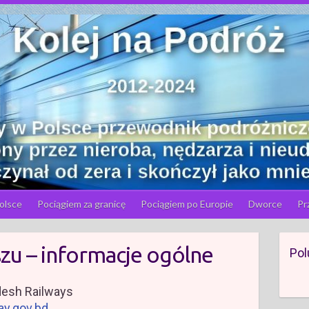
olsce
Pociągiem za granicę
Pociągiem po Europie
Dworce
Pr
zu – informacje ogólne
Pol
desh Railways
ay.gov.bd