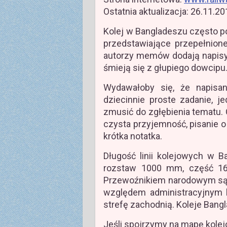
Ostatnia aktualizacja: 26.11.2
Kolej w Bangladeszu często po
przedstawiające przepełnione
autorzy memów dodają napisy, 
śmieją się z głupiego dowcipu
Wydawałoby się, że napisan
dziecinnie proste zadanie, j
zmusić do zgłębienia tematu. 
czysta przyjemność, pisanie o
krótka notatka.
Długość linii kolejowych w 
rozstaw 1000 mm, część 16
Przewoźnikiem narodowym są K
względem administracyjnym k
strefę zachodnią. Koleje Bangl
Jeśli spojrzymy na mapę kolej