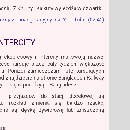
odniu. Z Khulny i Kalkuty wyjeżdża w czwartki.
rzejazd inauguracyjny na You Tube (02:45)
INTERCITY
 ekspresowy i Intercity ma swoją nazwę,
zęść kursuje przez cały tydzień, większość
u. Poniżej zamieszczam listę kursujących
d znajdziecie na stronie Bangladesh Railway
cych się w podróży po Bangladeszu.
 i przyjazdów do stacji docelowej są
zu rozkład zmienia się bardzo rzadko,
one są klęską żywiołową lub zniszczoną
ess