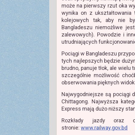
może na pierwszy rzut oka wyd
wynika on z ukształtowania 
kolejowych tak, aby nie b
Bangladeszu niemożliwe jest
zalewowych). Powodzie i inn
utrudniających funkcjonowani
Pociągi w Bangladeszu przypomi
tych najlepszych będzie duży
brudno, panuje tłok, ale wielu
szczególnie możliwość choć
obserwowania pięknych wido
Najwygodniejsze są pociągi 
Chittagong. Najwyższa kategor
Express mają dużo niższy sta
Rozkłady jazdy oraz 
stronie:
www.railway.gov.bd