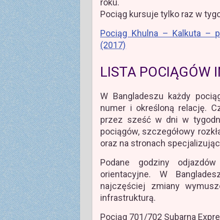
roku.
Pociąg kursuje tylko raz w tyg
Pociąg Khulna – Kalkuta – p
(2017)
LISTA POCIĄGÓW 
W Bangladeszu każdy pociąg
numer i określoną relację. C
przez sześć w dni w tygodni
pociągów, szczegółowy rozkła
oraz na stronach specjalizują
Podane godziny odjazdów
orientacyjne. W Banglades
najczęściej zmiany wymusz
infrastrukturą.
Pociąg 701/702 Subarna Expr