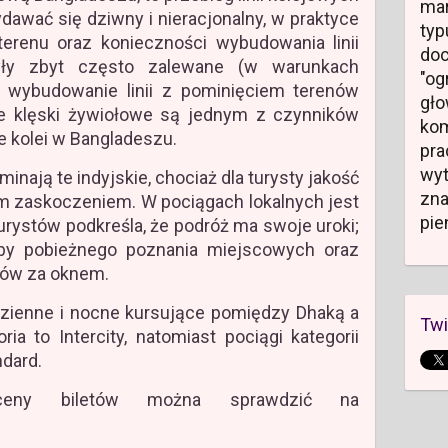
mar
awać się dziwny i nieracjonalny, w praktyce
typ
terenu oraz konieczności wybudowania linii
do
yły zbyt często zalewane (w warunkach
"og
 wybudowanie linii z pominięciem terenów
gł
e klęski żywiołowe są jednym z czynników
kom
e kolei w Bangladeszu.
pr
wyt
nają te indyjskie, chociaż dla turysty jakość
zn
m zaskoczeniem. W pociągach lokalnych jest
pie
 turystów podkreśla, że podróż ma swoje uroki;
by pobieżnego poznania miejscowych oraz
ków za oknem.
dzienne i nocne kursujące pomiędzy Dhaką a
Twi
ia to Intercity, natomiast pociągi kategorii
ndard.
ceny biletów można sprawdzić na