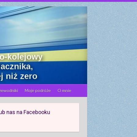
zewodniki
Moje podróże
O mnie
ub nas na Facebooku