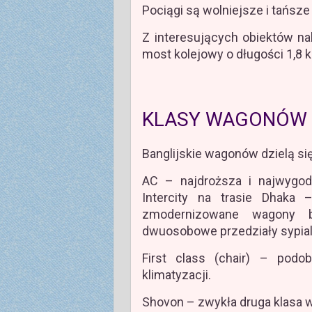
Pociągi są wolniejsze i tańsz
Z interesujących obiektów n
most kolejowy o długości 1,8 
KLASY WAGONÓW 
Banglijskie wagonów dzielą si
AC – najdroższa i najwygod
Intercity na trasie Dhaka
zmodernizowane wagony b
dwuosobowe przedziały sypia
First class (chair) – pod
klimatyzacji.
Shovon – zwykła druga klasa 