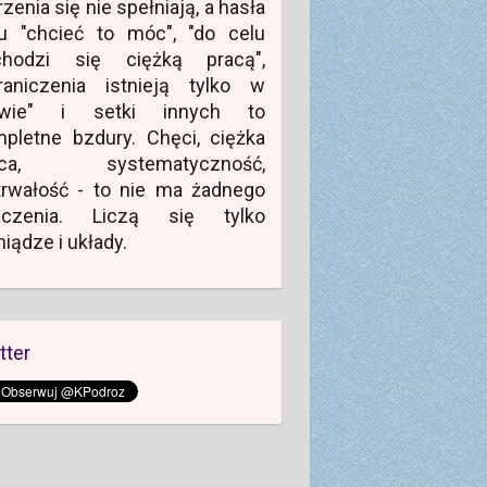
zenia się nie spełniają, a hasła
u "chcieć to móc", "do celu
chodzi się ciężką pracą",
raniczenia istnieją tylko w
owie" i setki innych to
pletne bzdury. Chęci, ciężka
aca, systematyczność,
rwałość - to nie ma żadnego
aczenia. Liczą się tylko
niądze i układy.
tter