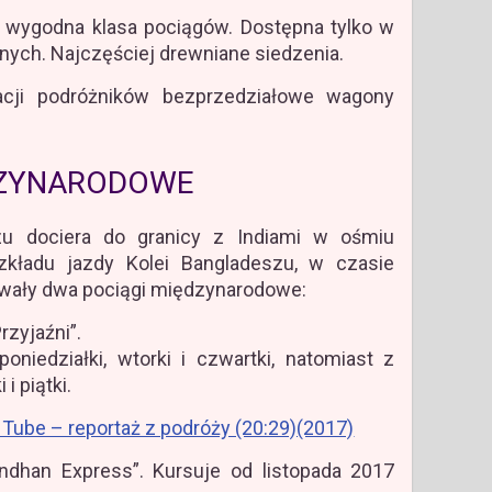
j wygodna klasa pociągów. Dostępna tylko w
lnych. Najczęściej drewniane siedzenia.
acji podróżników bezprzedziałowe wagony
DZYNARODOWE
zu dociera do granicy z Indiami w ośmiu
zkładu jazdy Kolei Bangladeszu, w czasie
owały dwa pociągi międzynarodowe:
rzyjaźni”.
niedziałki, wtorki i czwartki, natomiast z
i piątki.
 Tube – reportaż z podróży (20:29)(2017)
andhan Express”. Kursuje od listopada 2017