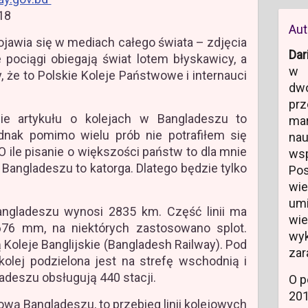
018
Aut
jawia się w mediach całego świata – zdjęcia
Dar
 pociągi obiegają świat lotem błyskawicy, a
w 
że to Polskie Koleje Państwowe i internauci
dw
.
prz
ie artykułu o kolejach w Bangladeszu to
ma
ednak pomimo wielu prób nie potrafiłem się
na
O ile pisanie o większości państw to dla mnie
ws
 Bangladeszu to katorga. Dlatego będzie tylko
Po
wi
um
Bangladeszu wynosi 2835 km. Część linii ma
wi
76 mm, na niektórych zastosowano splot.
wyk
oleje Banglijskie (Bangladesh Railway). Pod
zar
olej podzielona jest na strefę wschodnią i
adeszu obsługują 440 stacji.
O p
20
ową Bangladeszu, to przebieg linii kolejowych