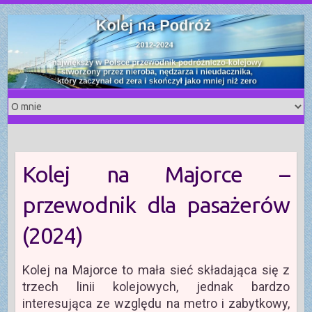
S
k
i
p
t
o
c
o
n
t
Kolej na Majorce –
e
n
przewodnik dla pasażerów
t
(2024)
Kolej na Majorce to mała sieć składająca się z
trzech linii kolejowych, jednak bardzo
interesująca ze względu na metro i zabytkowy,