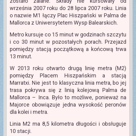
zostało zalane. Składy nie kursowały od
września 2007 roku do 28 lipca 2007 roku. Linia
o nazwie M1 łączy Plac Hiszpański w Palma de
Mallorca z Uniwersytetem Wysp Balearskich.
Metro kursuje co 15 minut w godzinach szczytu
i co 30 minut w pozostałych porach. Przejazd
pomiędzy stacją początkową a końcową trwa
13 minut.
W 2013 roku otwarto drugą linię metra (M2)
pomiędzy Placem Hiszpańskim a stacją
Marratxi. Nie jest to klasyczna linia metra, bo jej
trasa pokrywa się z linią kolejową Palma de
Mallorca – Inca. Było to możliwe, ponieważ na
Majorce obowiązuje jedna wysokość peronów
dla kolei i metra.
Linia M2 ma 8,5 kilometra długości i obsługuje
10 stacji.