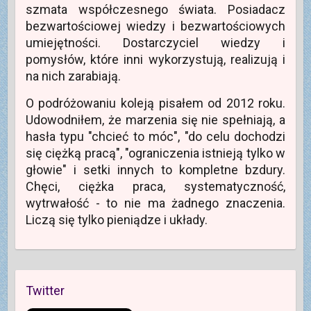
(
)
i
w
i
n
szmata współczesnego świata. Posiadacz
O
ę
n
e
i
t
w
o
)
e
bezwartościowej wiedzy i bezwartościowych
w
n
w
)
i
o
y
umiejętności. Dostarczyciel wiedzy i
e
w
m
r
y
o
pomysłów, które inni wykorzystują, realizują i
a
m
k
s
o
n
na nich zarabiają.
i
k
i
ę
n
e
w
i
)
O podróżowaniu koleją pisałem od 2012 roku.
n
e
o
)
Udowodniłem, że marzenia się nie spełniają, a
w
y
hasła typu "chcieć to móc", "do celu dochodzi
m
o
się ciężką pracą", "ograniczenia istnieją tylko w
k
n
głowie" i setki innych to kompletne bzdury.
i
e
Chęci, ciężka praca, systematyczność,
)
wytrwałość - to nie ma żadnego znaczenia.
Liczą się tylko pieniądze i układy.
Twitter