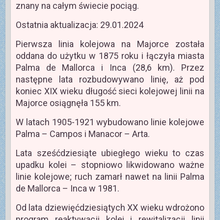
znany na całym świecie pociąg.
Ostatnia aktualizacja: 29.01.2024
Pierwsza linia kolejowa na Majorce została
oddana do użytku w 1875 roku i łączyła miasta
Palma de Mallorca i Inca (28,6 km). Przez
następne lata rozbudowywano linię, aż pod
koniec XIX wieku długość sieci kolejowej linii na
Majorce osiągnęła 155 km.
W latach 1905-1921 wybudowano linie kolejowe
Palma – Campos i Manacor – Arta.
Lata sześćdziesiąte ubiegłego wieku to czas
upadku kolei – stopniowo likwidowano ważne
linie kolejowe; ruch zamarł nawet na linii Palma
de Mallorca – Inca w 1981.
Od lata dziewięćdziesiątych XX wieku wdrożono
program reaktywacji kolei i rewitalizacji linii