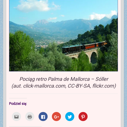
Pociąg retro Palma de Mallorca – Sóller
(aut. click-mallorca.com, CC-BY-SA, flickr.com)
Podziel się:
K
K
K
K
U
U
l
l
l
l
d
d
i
i
i
i
o
o
k
k
k
k
s
s