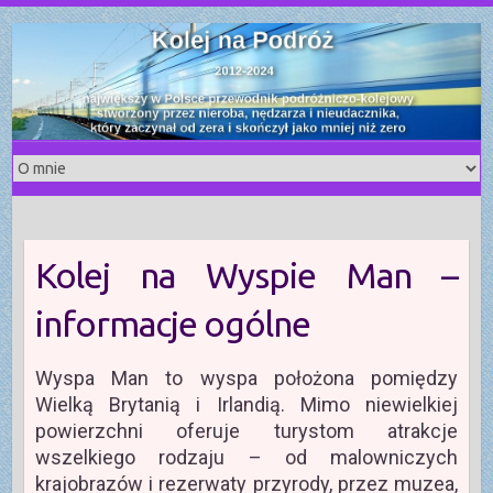
S
k
i
p
t
o
c
o
n
t
Kolej na Wyspie Man –
e
n
informacje ogólne
t
Wyspa Man to wyspa położona pomiędzy
Wielką Brytanią i Irlandią. Mimo niewielkiej
powierzchni oferuje turystom atrakcje
wszelkiego rodzaju – od malowniczych
krajobrazów i rezerwaty przyrody, przez muzea,