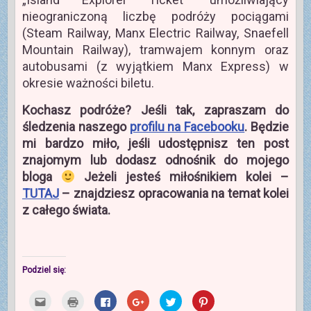
nieograniczoną liczbę podróży pociągami
(Steam Railway, Manx Electric Railway, Snaefell
Mountain Railway), tramwajem konnym oraz
autobusami (z wyjątkiem Manx Express) w
okresie ważności biletu.
Kochasz podróże? Jeśli tak, zapraszam do
śledzenia naszego
profilu na Facebooku
. Będzie
mi bardzo miło, jeśli udostępnisz ten post
znajomym lub dodasz odnośnik do mojego
bloga
Jeżeli jesteś miłośnikiem kolei –
TUTAJ
– znajdziesz opracowania na temat kolei
z całego świata.
Podziel się:
K
K
K
K
U
U
l
l
l
l
d
d