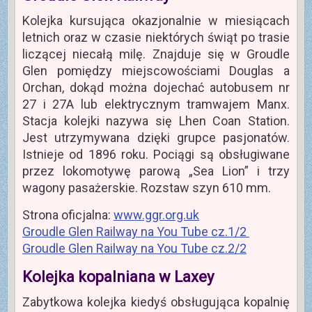
Kolejka kursująca okazjonalnie w miesiącach
letnich oraz w czasie niektórych świąt po trasie
liczącej niecałą milę. Znajduje się w Groudle
Glen pomiędzy miejscowościami Douglas a
Orchan, dokąd można dojechać autobusem nr
27 i 27A lub elektrycznym tramwajem Manx.
Stacja kolejki nazywa się Lhen Coan Station.
Jest utrzymywana dzięki grupce pasjonatów.
Istnieje od 1896 roku. Pociągi są obsługiwane
przez lokomotywę parową „Sea Lion” i trzy
wagony pasażerskie. Rozstaw szyn 610 mm.
Strona oficjalna:
www.ggr.org.uk
Groudle Glen Railway na You Tube cz.1/2
Groudle Glen Railway na You Tube cz.2/2
Kolejka kopalniana w Laxey
Zabytkowa kolejka kiedyś obsługująca kopalnię