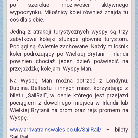
po szerokie możliwości aktywnego
wypoczynku. Miłośnicy kolei również znajdą tu
coś dla siebie.
Jedną z atrakcji turystycznych wyspy są trzy
zabytkowe kolejki służące głównie turystom.
Pociągi są świetnie zachowane. Każdy miłośnik
kolei podróżujący po Wielkiej Brytanii i Irlandii
powinien chociaż jeden dzień poświęcić na
przejażdżkę kolejami Wyspy Man.
Na Wyspę Man można dotrzeć z Londynu,
Dublina, Belfastu i innych miast korzystając z
biletu „SailRail”, w cenie którego jest przejazd
pociągiem z dowolnego miejsca w Irlandii lub
Wielkiej Brytanii na prom oraz rejs promem na
Wyspę.
www.arrivatrainswales.co.uk/SailRail/
– bilety
Sail Rail