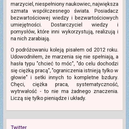
i
i
a
i
k
o
marzyciel, niespełniony naukowiec, największa
l
e
s
ę
n
k
(
)
i
w
i
n
szmata współczesnego świata. Posiadacz
O
ę
n
e
i
t
w
o
)
e
bezwartościowej wiedzy i bezwartościowych
w
n
w
)
i
o
y
umiejętności. Dostarczyciel wiedzy i
e
w
m
r
y
o
pomysłów, które inni wykorzystują, realizują i
a
m
k
s
o
n
na nich zarabiają.
i
k
i
ę
n
e
w
i
)
O podróżowaniu koleją pisałem od 2012 roku.
n
e
o
)
Udowodniłem, że marzenia się nie spełniają, a
w
y
hasła typu "chcieć to móc", "do celu dochodzi
m
o
się ciężką pracą", "ograniczenia istnieją tylko w
k
n
głowie" i setki innych to kompletne bzdury.
i
e
Chęci, ciężka praca, systematyczność,
)
wytrwałość - to nie ma żadnego znaczenia.
Liczą się tylko pieniądze i układy.
Twitter