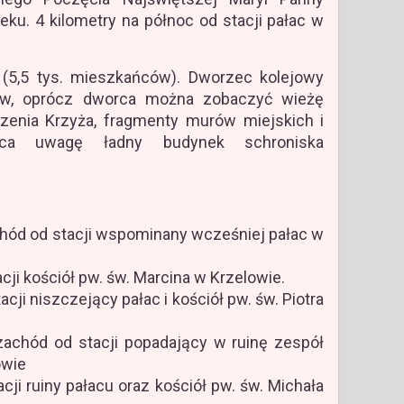
ku. 4 kilometry na północ od stacji pałac w
5,5 tys. mieszkańców). Dworzec kolejowy
ków, oprócz dworca można zobaczyć wieżę
szenia Krzyża, fragmenty murów miejskich i
aca uwagę ładny budynek schroniska
hód od stacji wspominany wcześniej pałac w
ji kościół pw. św. Marcina w Krzelowie.
cji niszczejący pałac i kościół pw. św. Piotra
zachód od stacji popadający w ruinę zespół
owie
cji ruiny pałacu oraz kościół pw. św. Michała