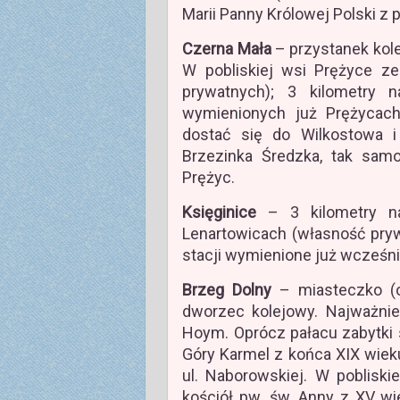
Marii Panny Królowej Polski z 
Czerna Mała
– przystanek kole
W pobliskiej wsi Prężyce z
prywatnych); 3 kilometry
wymienionych już Prężycac
dostać się do Wilkostowa i 
Brzezinka Średzka, tak samo
Prężyc.
Księginice
– 3 kilometry na
Lenartowicach (własność pryw
stacji wymienione już wcześnie
Brzeg Dolny
– miasteczko (o
dworzec kolejowy. Najważnie
Hoym. Oprócz pałacu zabytki s
Góry Karmel z końca XIX wiek
ul. Naborowskiej. W poblisk
kościół pw. św. Anny z XV wie