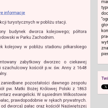
mar
typ
e informacje
do
"og
kcji turystycznych w pobliżu stacji.
gł
kom
y budynek dworca kolejowego; półtora
pr
 żydowski w Parku Zachodnim.
wyt
 kolejowy w pobliżu stadionu piłkarskiego
zn
pie
towany zabytkowy dworzec o ciekawej
ji szachulcowy kościół p.w. św. Anny z 1648
lny.
Twi
zaniedbane pozostałości dawnego zespołu
iół pw. Matki Bożej Królowej Polski z 1863
entarz ewangelicki. W sąsiednim Wilkostowie
pałac, prawdopodobnie w rękach prywatnych.
od dworca) pałac oraz kościół Najświętszej