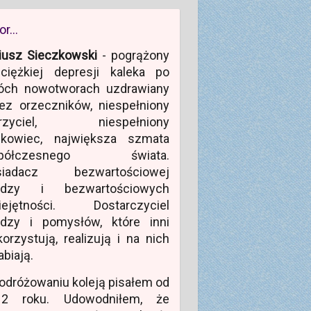
or…
iusz Sieczkowski
- pogrążony
ciężkiej depresji kaleka po
óch nowotworach uzdrawiany
ez orzeczników, niespełniony
rzyciel, niespełniony
ukowiec, największa szmata
półczesnego świata.
siadacz bezwartościowej
edzy i bezwartościowych
iejętności. Dostarczyciel
edzy i pomysłów, które inni
orzystują, realizują i na nich
abiają.
odróżowaniu koleją pisałem od
12 roku. Udowodniłem, że