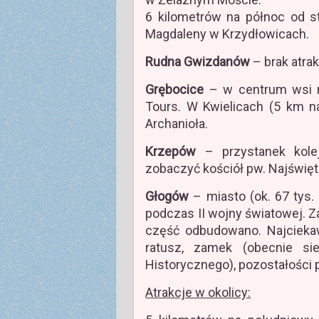
6 kilometrów na północ od sta
Magdaleny w Krzydłowicach.
Rudna Gwizdanów
– brak atrak
Grębocice
– w centrum wsi ru
Tours. W Kwielicach (5 km na
Archanioła.
Krzepów
– przystanek kole
zobaczyć kościół pw. Najświ
Głogów
– miasto (ok. 67 tys
podczas II wojny światowej. 
część odbudowano. Najciekaws
ratusz, zamek (obecnie s
Historycznego), pozostałości 
Atrakcje w okolicy: