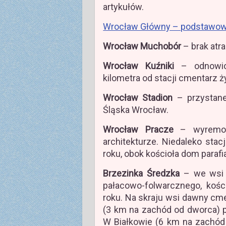
artykułów.
Wrocław Główny – podstawow
Wrocław Muchobór
– brak atra
Wrocław Kuźniki
– odnowion
kilometra od stacji cmentarz
Wrocław Stadion
– przystanek
Śląska Wrocław.
Wrocław Pracze
– wyremon
architekturze. Niedaleko stac
roku, obok kościoła dom parafia
Brzezinka Średzka
– we wsi 
pałacowo-folwarcznego, kośc
roku. Na skraju wsi dawny cm
(3 km na zachód od dworca) 
W Białkowie (6 km na zachód 