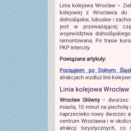
Linia kolejowa Wrocław – Ziel
kolejowej z Wrocławia do 
dolnośląskie, lubuskie i zac
jest w przeważającej cz
województwa dolnośląskiego. 
remontowana. Po trasie kurs
PKP Intercity.
Powiązane artykuły:
Pociągiem po Dolnym Śląs
atrakcjach wzdłuż linii kolej
Linia kolejowa Wrocław 
Wrocław Główny
– dworzec 
miasta, 10 minut na piechotę
naprzeciwko nowy dworzec au
centrum Wrocławia i w okoli
atrakcji turystycznych, co