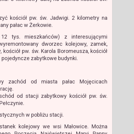
ć kościół pw. św. Jadwigi. 2 kilometry na
any pałac w Żerkowie.
12 tys. mieszkańców) z interesującymi
 wyremontowany dworzec kolejowy, zamek,
 kościół pw. św. Karola Boromeusza, kościół
e pojedyncze zabytkowe budynki.
wy zachód od miasta pałac Mojęcicach
rację.
chód od stacji zabytkowy kościół pw. św.
Pełczynie.
ystycznych w pobliżu stacji.
tanek kolejowy we wsi Małowice. Można
anego Poczęcia Najświętszej Maryi Panny