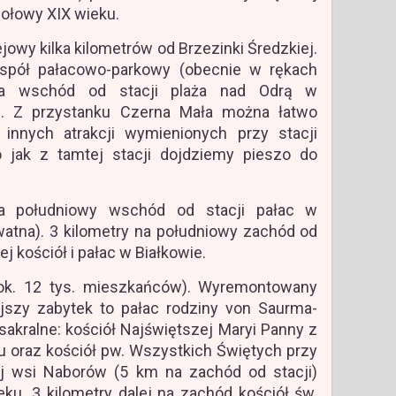
połowy XIX wieku.
jowy kilka kilometrów od Brzezinki Średzkiej.
espół pałacowo-parkowy (obecnie w rękach
 na wschód od stacji plaża nad Odrą w
h. Z przystanku Czerna Mała można łatwo
innych atrakcji wymienionych przy stacji
 jak z tamtej stacji dojdziemy pieszo do
 południowy wschód od stacji pałac w
atna). 3 kilometry na południowy zachód od
j kościół i pałac w Białkowie.
k. 12 tys. mieszkańców). Wyremontowany
jszy zabytek to pałac rodziny von Saurma-
akralne: kościół Najświętszej Maryi Panny z
u oraz kościół pw. Wszystkich Świętych przy
iej wsi Naborów (5 km na zachód od stacji)
ku. 3 kilometry dalej na zachód kościół św.