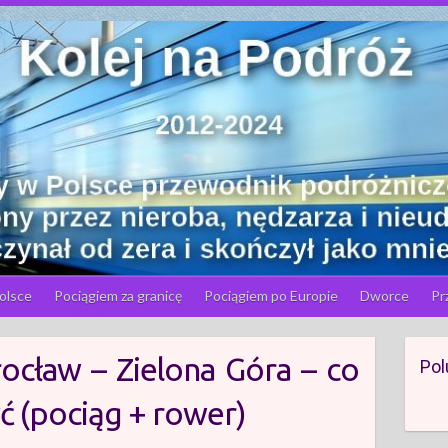
olsce
Pociągiem za granicę
Pociągiem po Europie
Dworce
Pr
rocław – Zielona Góra – co
Pol
yć (pociąg + rower)