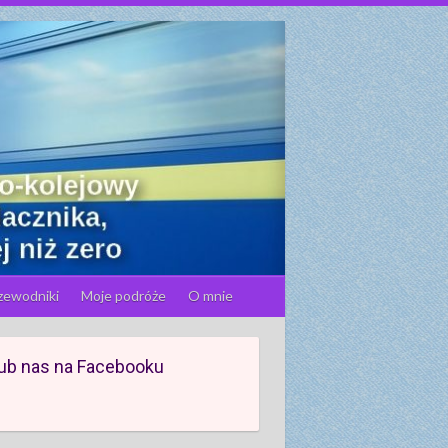
zewodniki
Moje podróże
O mnie
ub nas na Facebooku