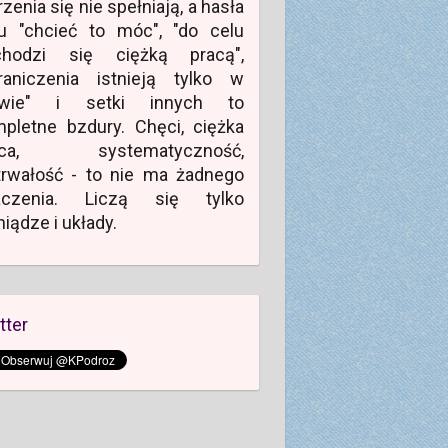
zenia się nie spełniają, a hasła
u "chcieć to móc", "do celu
chodzi się ciężką pracą",
raniczenia istnieją tylko w
owie" i setki innych to
pletne bzdury. Chęci, ciężka
aca, systematyczność,
rwałość - to nie ma żadnego
aczenia. Liczą się tylko
niądze i układy.
tter