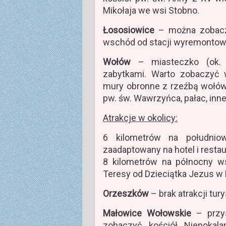
Mikołaja we wsi Stobno.
Łososiowice
– można zobaczy
wschód od stacji wyremontow
Wołów
– miasteczko (ok. 
zabytkami. Warto zobaczyć
mury obronne z rzeźbą wołów,
pw. św. Wawrzyńca, pałac, inn
Atrakcje w okolicy:
6 kilometrów na południo
zaadaptowany na hotel i restau
8 kilometrów na północny ws
Teresy od Dzieciątka Jezus w 
Orzeszków
– brak atrakcji tur
Małowice Wołowskie
– przys
zobaczyć kościół Niepokal