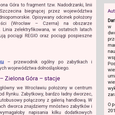
ona Góra to fragment tzw. Nadodrzanki, linii
Szczecina biegnącej przez województwa
Aut
hodniopomorskie. Opisywany odcinek położony
Dar
ęści (Wrocław – Czerna) na obszarze
w 
Linia zelektryfikowana, w ostatnich latach
dw
ują pociągi REGIO oraz pociągi pospieszne
prz
ma
na
ws
ku
– przewodnik ogólny po zabytkach i
Po
owych województwa dolnośląskiego.
wi
um
– Zielona Góra – stacje
wi
główny we Wrocławiu położony w centrum
wyk
 od Rynku. Zabytkowy, bardzo ładny dworzec,
zar
tobusowy połączony z galerią handlową. W
O p
cach dworca znajdziemy mnóstwo zabytków i
20
 wymagałoby napisania kilku dodatkowych