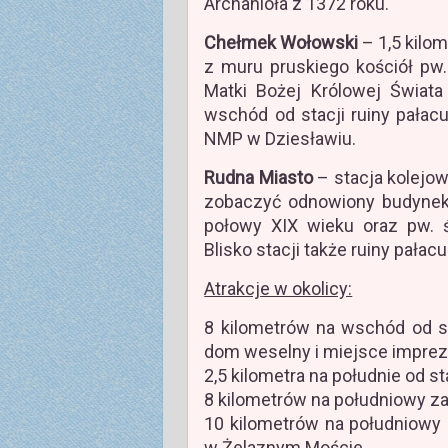
Archanioła z 1372 roku.
Chełmek Wołowski
– 1,5 kilo
z muru pruskiego kościół pw
Matki Bożej Królowej Świat
wschód od stacji ruiny pałac
NMP w Dziesławiu.
Rudna Miasto
– stacja kolejo
zobaczyć odnowiony budynek 
połowy XIX wieku oraz pw. ś
Blisko stacji także ruiny pałac
Atrakcje w okolicy:
8 kilometrów na wschód od s
dom weselny i miejsce imprez
2,5 kilometra na południe od st
8 kilometrów na południowy za
10 kilometrów na południowy z
w Żelaznym Moście.