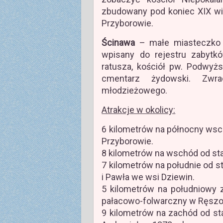
zbudowany pod koniec XIX wie
Przyborowie.
Ścinawa
– małe miasteczko (
wpisany do rejestru zabyt
ratusza, kościół pw. Podwyż
cmentarz żydowski. Zwr
młodzieżowego.
Atrakcje w okolicy:
6 kilometrów na północny wsc
Przyborowie.
8 kilometrów na wschód od stac
7 kilometrów na południe od sta
i Pawła we wsi Dziewin.
5 kilometrów na południowy 
pałacowo-folwarczny w Ręsz
9 kilometrów na zachód od sta