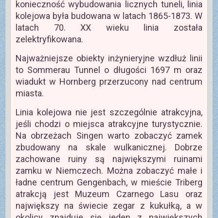
konieczność wybudowania licznych tuneli, linia
kolejowa była budowana w latach 1865-1873. W
latach 70. XX wieku linia została
zelektryfikowana.
Najważniejsze obiekty inżynieryjne wzdłuż linii
to Sommerau Tunnel o długości 1697 m oraz
wiadukt w Hornberg przerzucony nad centrum
miasta.
Linia kolejowa nie jest szczególnie atrakcyjna,
jeśli chodzi o miejsca atrakcyjne turystycznie.
Na obrzeżach Singen warto zobaczyć zamek
zbudowany na skale wulkanicznej. Dobrze
zachowane ruiny są największymi ruinami
zamku w Niemczech. Można zobaczyć małe i
ładne centrum Gengenbach, w mieście Triberg
atrakcją jest Muzeum Czarnego Lasu oraz
największy na świecie zegar z kukułką, a w
okolicy znajduje się jeden z największych