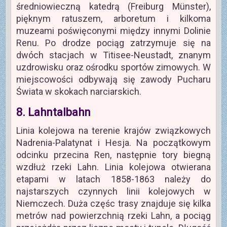
średniowieczną katedrą (Freiburg Münster),
pięknym ratuszem, arboretum i kilkoma
muzeami poświęconymi między innymi Dolinie
Renu. Po drodze pociąg zatrzymuje się na
dwóch stacjach w Titisee-Neustadt, znanym
uzdrowisku oraz ośrodku sportów zimowych. W
miejscowości odbywają się zawody Pucharu
Świata w skokach narciarskich.
8. Lahntalbahn
Linia kolejowa na terenie krajów związkowych
Nadrenia-Palatynat i Hesja. Na początkowym
odcinku przecina Ren, następnie tory biegną
wzdłuż rzeki Lahn. Linia kolejowa otwierana
etapami w latach 1858-1863 należy do
najstarszych czynnych linii kolejowych w
Niemczech. Duża częśc trasy znajduje się kilka
metrów nad powierzchnią rzeki Lahn, a pociąg