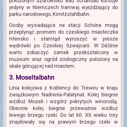
położonym uzdrowisku Bad Schandau kursuje
jedyny w Niemczech tramwaj wjeżdżający do
parku narodowego, Kirnitzstahlbahn.
Osoby wysiadające na stacji Schöna mogą
przepłynąć promem do czeskiego miasteczka
Hřensko i stamtąd wyruszyć w piesze
wędrówki po Czeskiej Szwajcarii. W Děčínie
warto zobaczyć zamek przekształcony w
muzeum oraz ogród zoologiczny położony na
skale górującej nad miastem.
3. Moseltalbahn
Linia kolejowa z Koblencji do Trewiru w kraju
związkowym Nadrenia-Palatynat. Kolej biegnie
wzdłuż Mozeli i wzgórz pokrytych winoroślą.
Obecnie kolej biegnie przeważnie wzdłuż
lewego brzegu rzeki. Do lat 60. XX wieku tory
znajdowały się na prawym brzegu rzeki w