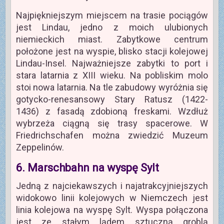
Najpiękniejszym miejscem na trasie pociągów
jest Lindau, jedno z moich ulubionych
niemieckich miast. Zabytkowe centrum
położone jest na wyspie, blisko stacji kolejowej
Lindau-Insel. Najważniejsze zabytki to port i
stara latarnia z XIII wieku. Na pobliskim molo
stoi nowa latarnia. Na tle zabudowy wyróżnia się
gotycko-renesansowy Stary Ratusz (1422-
1436) z fasadą zdobioną freskami. Wzdłuż
wybrzeża ciągną się trasy spacerowe. W
Friedrichschafen można zwiedzić Muzeum
Zeppelinów.
6. Marschbahn na wyspę Sylt
Jedną z najciekawszych i najatrakcyjniejszych
widokowo linii kolejowych w Niemczech jest
linia kolejowa na wyspę Sylt. Wyspa połączona
jest ze stałym lądem sztuczną groblą