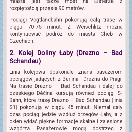
miasta jest także most na Elsterze z
rozpiętością przęsła 90 metrów.
Pociągi Vogtlandbahn pokonują całą trasę w
ciągu 70-75 minut. Z Weischlitz można
kontynuować podróż do miasta Cheb w
Czechach.
2. Kolej Doliny Łaby (Drezno – Bad
Schandau)
Linia kolejowa doskonale znana pasażerom
pociągów jadących z Berlina i Drezna do Pragi.
Na trasie Drezno – Bad Schandau i dalej do
czeskiego Děčína kursują również pociągi S-
Bahn, które trasę Drezno – Bad Schandau (linia
S1) pokonują w ciągu 45 minut. Niemal cały
czas pociąg jedzie wzdłuż brzegów Łaby, a z
okien widać piękne formacje skalne i zalesione
wzgórza. Pasażerowie mogą dostrzec z