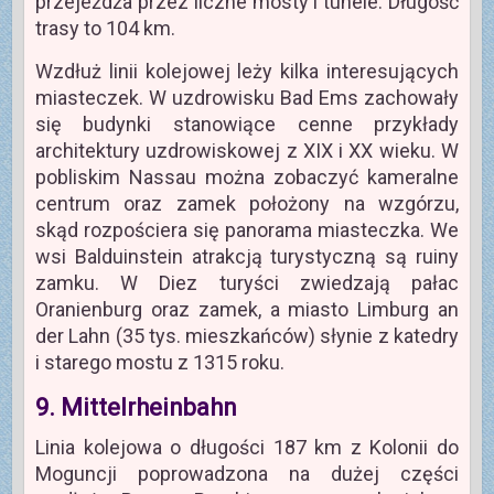
przejeżdża przez liczne mosty i tunele. Długość
trasy to 104 km.
Wzdłuż linii kolejowej leży kilka interesujących
miasteczek. W uzdrowisku Bad Ems zachowały
się budynki stanowiące cenne przykłady
architektury uzdrowiskowej z XIX i XX wieku. W
pobliskim Nassau można zobaczyć kameralne
centrum oraz zamek położony na wzgórzu,
skąd rozpościera się panorama miasteczka. We
wsi Balduinstein atrakcją turystyczną są ruiny
zamku. W Diez turyści zwiedzają pałac
Oranienburg oraz zamek, a miasto Limburg an
der Lahn (35 tys. mieszkańców) słynie z katedry
i starego mostu z 1315 roku.
9. Mittelrheinbahn
Linia kolejowa o długości 187 km z Kolonii do
Moguncji poprowadzona na dużej części