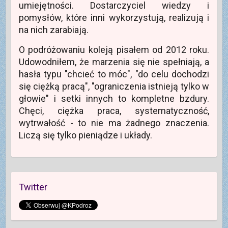
umiejętności. Dostarczyciel wiedzy i
e
w
m
r
y
o
pomysłów, które inni wykorzystują, realizują i
a
m
k
s
o
n
na nich zarabiają.
i
k
i
ę
n
e
w
i
)
O podróżowaniu koleją pisałem od 2012 roku.
n
e
o
)
Udowodniłem, że marzenia się nie spełniają, a
w
y
hasła typu "chcieć to móc", "do celu dochodzi
m
o
się ciężką pracą", "ograniczenia istnieją tylko w
k
n
głowie" i setki innych to kompletne bzdury.
i
e
Chęci, ciężka praca, systematyczność,
)
wytrwałość - to nie ma żadnego znaczenia.
Liczą się tylko pieniądze i układy.
Twitter