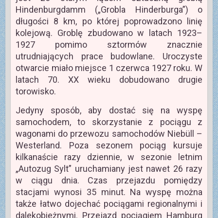
Hindenburgdamm („Grobla Hinderburga”) o
długości 8 km, po której poprowadzono linię
kolejową. Groblę zbudowano w latach 1923–
1927 pomimo sztormów znacznie
utrudniających prace budowlane. Uroczyste
otwarcie miało miejsce 1 czerwca 1927 roku. W
latach 70. XX wieku dobudowano drugie
torowisko.
Jedyny sposób, aby dostać się na wyspę
samochodem, to skorzystanie z pociągu z
wagonami do przewozu samochodów Niebüll –
Westerland. Poza sezonem pociąg kursuje
kilkanaście razy dziennie, w sezonie letnim
„Autozug Sylt” uruchamiany jest nawet 26 razy
w ciągu dnia. Czas przejazdu pomiędzy
stacjami wynosi 35 minut. Na wyspę można
także łatwo dojechać pociągami regionalnymi i
dalekobieżnymi. Przejazd pociągiem Hamburg