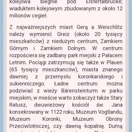
kolejowa biegnie pod Elstertalbrücke;
wiaduktem kolejowym zbudowanym z około 12
milionów cegieł.
Z najważniejszych miast Gerą a Weischlitz
należy wymienić Greiz (około 20 tysięcy
mieszkańców) z niedużym centrum, Zamkiem
Górnym i Zamkiem Dolnym. W centrum
rozpościera się zadbany park miejski z Pałacem
Letnim. Pociągi zatrzymują się także w Plauen
(65 tysięcy mieszkanców), miasta znanego
dawniej z przemysłu koronkarskiego i
sukienniczego. Ładne centrum można
podziwiać z wieży Bärensteinturm w parku
miejskim, w mieście warto zobaczyż także Stary
Ratusz, dwuwieżowy kościół św. Jana
konsekrowany w 1122 roku, Muzeum Vogtlandu,
Muzeum Koronki, Muzeum Obrony
Przeciwlotniczej, czy dawną kopalnię. Dumą