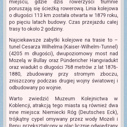
miejscu, gdzie dziś rowerzyści tłumnie
poruszają się ścieżką rowerową. Linia kolejowa
o długości 113 km została otwarta w 1879 roku,
po pięciu latach budowy. Czas przejazdu całej
trasy to około 2 godziny.
Najciekawsze zabytki kolejowe na trasie to –
tunel Cesarza Wilhelma (Kaiser-Wilhelm-Tunnel)
(4205 m długości), dwupoziomowy most nad
Mozelą w Bullay oraz Pündericher Hangviadukt
oraz wiadukt o długości 768 metrów z lat 1876-
1880, zbudowany przy stromym zboczu,
zniszczony podczas drugiej wojny światowej i
odbudowany po wojnie.
Warto zwiedzić Muzeum Kolejnictwa w
Koblencji, atrakcją tego miasta są również dwa
inne miejsca: Niemiecki Róg (Deutsches Eck),
trójkątny cypel omywany przez wody Mozeli i
Renu, przekształcony w plac licznie odwiedzany