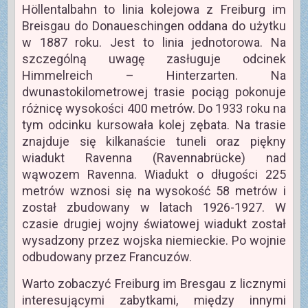
Höllentalbahn to linia kolejowa z Freiburg im
Breisgau do Donaueschingen oddana do użytku
w 1887 roku. Jest to linia jednotorowa. Na
szczególną uwagę zasługuje odcinek
Himmelreich – Hinterzarten. Na
dwunastokilometrowej trasie pociąg pokonuje
różnicę wysokości 400 metrów. Do 1933 roku na
tym odcinku kursowała kolej zębata. Na trasie
znajduje się kilkanaście tuneli oraz piękny
wiadukt Ravenna (Ravennabrücke) nad
wąwozem Ravenna. Wiadukt o długości 225
metrów wznosi się na wysokość 58 metrów i
został zbudowany w latach 1926-1927. W
czasie drugiej wojny światowej wiadukt został
wysadzony przez wojska niemieckie. Po wojnie
odbudowany przez Francuzów.
Warto zobaczyć Freiburg im Bresgau z licznymi
interesującymi zabytkami, między innymi