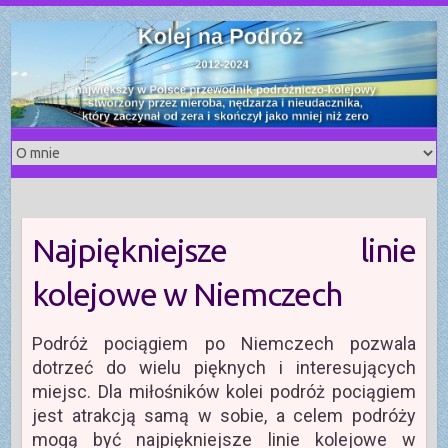
S
k
i
p
t
o
c
o
n
t
Najpiękniejsze linie
e
n
kolejowe w Niemczech
t
Podróż pociągiem po Niemczech pozwala
dotrzeć do wielu pięknych i interesujących
miejsc. Dla miłośników kolei podróż pociągiem
jest atrakcją samą w sobie, a celem podróży
mogą być najpiękniejsze linie kolejowe w