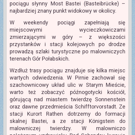
pociągu słynny Most Bastei (Basteibrücke) –
najbardziej znany punkt widokowy w okolicy.
W weekendy pociągi zapełniają się
miejscowymi wycieczkowiczami
zmierzającymi w góry – z większości
przystanków i stacji kolejowych po drodze
prowadzą szlaki turystyczne po malowniczych
terenach Gór Połabskich.
Wzdłuż trasy pociągu znajduje się kilka miejsc
wartych odwiedzenia. W Pirnie zachował się
szachownicowy układ ulic w Starym Mieście,
warto też zobaczyć późnogotycki kościół,
górującą nad miastem twierdzę Sonnenstein
oraz dawne przedmieścia Schifftorvorstadt. Ze
stacji Kurort Rathen dotrzemy do formacji
skalnej Bastei, a ze stacji Königstein do
malowniczej twierdzy. W malowniczo