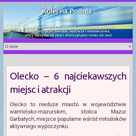
S
k
i
p
t
o
c
o
n
t
Olecko – 6 najciekawszych
e
n
miejsc i atrakcji
t
Olecko to nieduże miasto w województwie
warmińsko-mazurskim, stolica Mazur
Garbatych, miejsce popularne wśród miłośników
aktywnego wypoczynku.