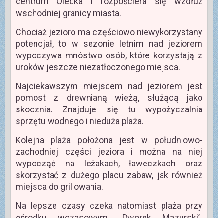
centrum Olecka i rozpościera się wzdłuż
wschodniej granicy miasta.
Chociaż jezioro ma częściowo niewykorzystany
potencjał, to w sezonie letnim nad jeziorem
wypoczywa mnóstwo osób, które korzystają z
uroków jeszcze niezatłoczonego miejsca.
Najciekawszym miejscem nad jeziorem jest
pomost z drewnianą wieżą, służącą jako
skocznia. Znajduje się tu wypożyczalnia
sprzętu wodnego i nieduża plaża.
Kolejna plaża położona jest w południowo-
zachodniej części jeziora i można na niej
wypocząć na leżakach, ławeczkach oraz
skorzystać z dużego placu zabaw, jak również
miejsca do grillowania.
Na lepsze czasy czeka natomiast plaża przy
ośrodku wczasowym „Dworek Mazurski”,